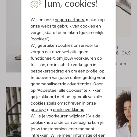
Jum, cookies!
Wij, en onze
negen partners
, maken op
onze website gebruik van cookies en
vergelijkbare technieken (gezamenlijk:
-30%
"cookies").
Notre-V
Wij gebruiken cookies om ervoor te
Slingbacks
zorgen dat onze website goed
€ 149,99
€ 104,99
functioneert, om jouw voorkeuren op
+ meer kleuren
te slaan, om inzicht te verkrijgen in
Ontdek de look
bezoekersgedrag en om een profiel op
te bouwen van jouw online gedrag voor
gepersonaliseerde advertenties. Door
op "Accepteer alle cookies" te klikken,
ga je akkoord met het gebruik van alle
cookies zoals omschreven in onze
privacy-
en
cookieverklaring
.
Wil je je voorkeuren wijzigen? Via de
cookieknop onderaan de pagina kun je
jouw toestemming ieder moment
intrekken. Wil je meer informatie of een