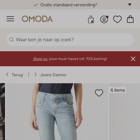
Gratis standaard verzending*
Menu
Shop nu:
jouw must-haves tot 70% korting!
Terug
Jeans Dames
6 items