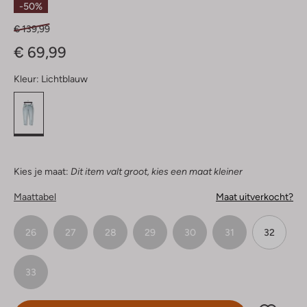
-50%
€ 139,99
€ 69,99
Kleur:
Lichtblauw
Kies je maat:
Dit item valt groot, kies een maat kleiner
Maattabel
Maat uitverkocht?
26
27
28
29
30
31
32
33