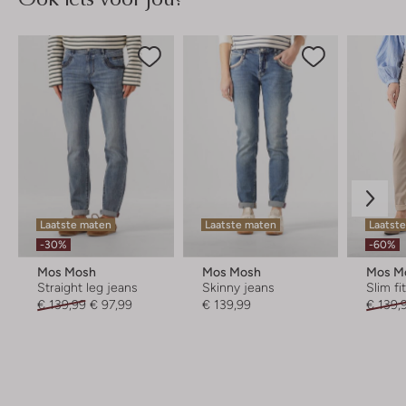
Laatste maten
Laatste maten
Laatst
-30%
-60%
Mos Mosh
Mos Mosh
Mos M
Straight leg jeans
Skinny jeans
Slim fi
€ 139,99
€ 97,99
€ 139,99
€ 139,