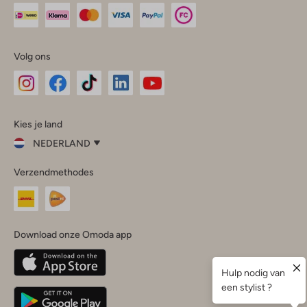
Volg ons
Omoda
Omoda
Omoda
Omoda
Omoda
Kies je land
Instagram
Facebook
TikTok
LinkedIn
YouTube
NEDERLAND
Kies
Verzendmethodes
je
Sluit
land
Nederland
België
(Nederlands)
Download onze Omoda app
Belgique
(Français)
Deutschland