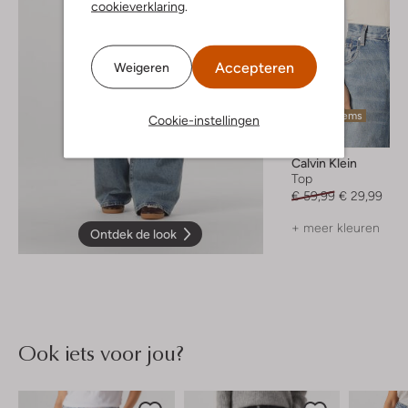
cookieverklaring
.
Accepteren
Weigeren
Laatste items
Cookie-instellingen
-50%
Calvin Klein
Top
€ 59,99
€ 29,99
+ meer kleuren
Ontdek de look
Ook iets voor jou?