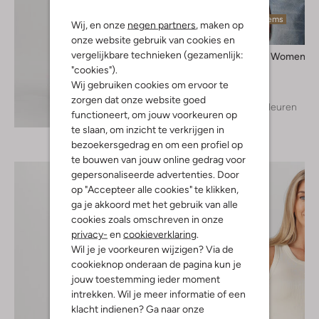
Laatste items
Wij, en onze
negen partners
, maken op
onze website gebruik van cookies en
vergelijkbare technieken (gezamenlijk:
Selected Women
Trui
"cookies").
€ 59,99
Wij gebruiken cookies om ervoor te
zorgen dat onze website goed
+ meer kleuren
Ontdek de look
functioneert, om jouw voorkeuren op
te slaan, om inzicht te verkrijgen in
bezoekersgedrag en om een profiel op
te bouwen van jouw online gedrag voor
gepersonaliseerde advertenties. Door
op "Accepteer alle cookies" te klikken,
ga je akkoord met het gebruik van alle
cookies zoals omschreven in onze
privacy-
en
cookieverklaring
.
Wil je je voorkeuren wijzigen? Via de
cookieknop onderaan de pagina kun je
jouw toestemming ieder moment
intrekken. Wil je meer informatie of een
klacht indienen? Ga naar onze