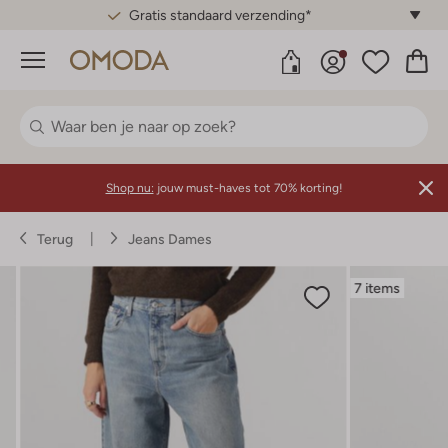
Gratis standaard verzending*
Menu
Shop nu:
jouw must-haves tot 70% korting!
Terug
Jeans Dames
7 items