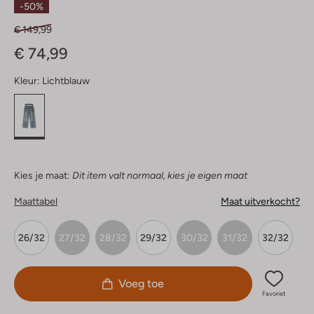
-50%
€ 149,99
€ 74,99
Kleur:
Lichtblauw
Kies je maat:
Dit item valt normaal, kies je eigen maat
Maattabel
Maat uitverkocht?
26/32
27/32
28/32
29/32
30/32
31/32
32/32
Voeg toe
Favoriet