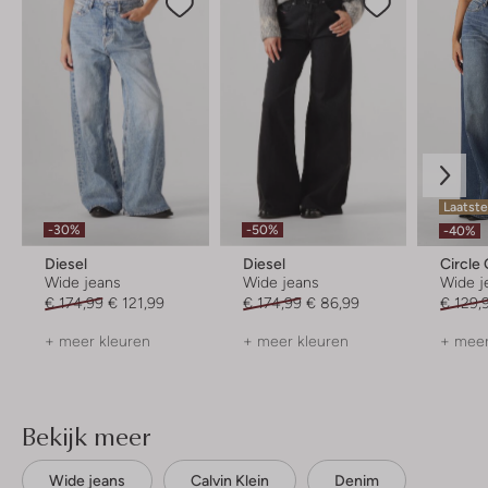
Laatst
-30%
-50%
-40%
Diesel
Diesel
Circle 
Wide jeans
Wide jeans
Wide j
€ 174,99
€ 121,99
€ 174,99
€ 86,99
€ 129,
+ meer kleuren
+ meer kleuren
+ meer
Bekijk meer
Wide jeans
Calvin Klein
Denim