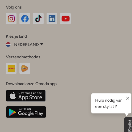
Volg ons
Omoda
Omoda
Omoda
Omoda
Omoda
Kies je land
Instagram
Facebook
TikTok
LinkedIn
YouTube
NEDERLAND
Kies
Verzendmethodes
je
Sluit
land
Nederland
België
(Nederlands)
Download onze Omoda app
Belgique
(Français)
Deutschland