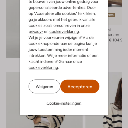
te bouwen van jouw online gedrag voor
gepersonaliseerde advertenties. Door
op "Accepteer alle cookies" te klikken,
Laatste items
ga je akkoord met het gebruik van alle
-70%
cookies zoals omschreven in onze
Elena Iachi
privacy-
en
cookieverklaring
.
Cowboylaarzen
Wil je je voorkeuren wijzigen? Via de
€ 349,95
€ 104,99
cookieknop onderaan de pagina kun je
jouw toestemming ieder moment
Ontdek de look
intrekken. Wil je meer informatie of een
klacht indienen? Ga naar onze
cookieverklaring
.
Accepteren
Weigeren
Cookie-instellingen