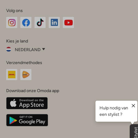
Volg ons
Omoda
Omoda
Omoda
Omoda
Omoda
Kies je land
Instagram
Facebook
TikTok
LinkedIn
YouTube
NEDERLAND
Kies
Verzendmethodes
je
Sluit
land
Nederland
België
(Nederlands)
Download onze Omoda app
Belgique
(Français)
Deutschland