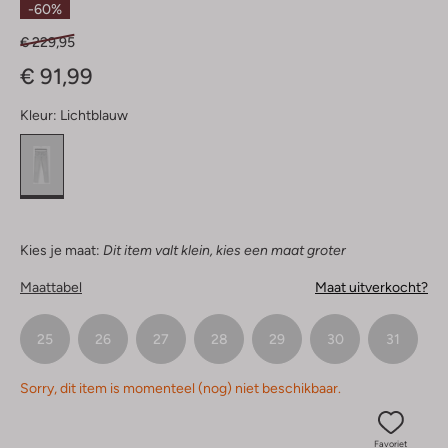
-60%
€ 229,95
€ 91,99
Kleur:
Lichtblauw
Kies je maat:
Dit item valt klein, kies een maat groter
Maattabel
Maat uitverkocht?
25
26
27
28
29
30
31
Sorry, dit item is momenteel (nog) niet beschikbaar.
Favoriet