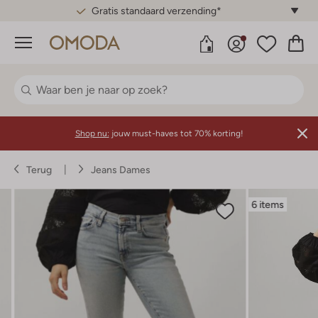
Gratis standaard verzending*
Menu
Shop nu:
jouw must-haves tot 70% korting!
Terug
Jeans Dames
6 items