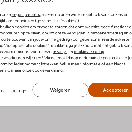
Bezorgen & retourneren
n onze
negen partners
, maken op onze website gebruik van cookies en
ijkbare technieken (gezamenlijk: "cookies").
bruiken cookies om ervoor te zorgen dat onze website goed functionee
oorkeuren op te slaan, om inzicht te verkrijgen in bezoekersgedrag en 
l op te bouwen van jouw online gedrag voor gepersonaliseerde advertent
elling & Pasvorm
Wasvoorschriften
p "Accepteer alle cookies" te klikken, ga je akkoord met het gebruik van 
es zoals omschreven in onze
privacy-
en
cookieverklaring
.
Alleen handwassen
 je voorkeuren wijzigen? Via de cookieknop onderaan de pagina kun je j
fen
mming ieder moment intrekken. Wil je meer informatie of een klacht
Strijken op maximaal 110 °C
atoen
nen? Ga naar onze
cookieverklaring
.
ercentages:
Kan niet in de droogtromme
, 5% Elastaan 1% Spandex
Niet chemisch reinigen
e:
Hoge Taille
Weigeren
Accepteren
kie-instellingen
Niet bleken
ide