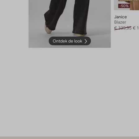
-50%
Janice
Blazer
€ 339,95
€ 
Ontdek de look