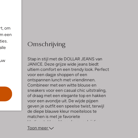
rt, om
om een
ies.
Omschrijving
alle
Stap in stijl met de DOLLAR JEANS van
ouw
JANICE. Deze grijze wide jeans biedt
ultiem comfort en een trendy look. Perfect
voor een dagje shoppen of een
l
ontspannen lunch met vriendinnen.
Combineer met een witte blouse en
sneakers voor een casual chic uitstraling,
of draag met een elegante top en hakken
voor een avondje uit. De wijde pijpen
geven je outfit een speelse twist, terwijl
de diepe blauwe kleur moeiteloos te
matchen is met je favoriete
kledingstukken. Voeg deze veelzijdige
jeans toe aan je garderobe en geniet van
Toon meer
eindeloze combinatiemogelijkheden.