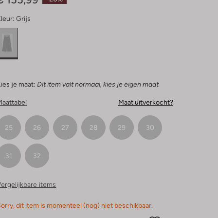
leur:
Grijs
ies je maat:
Dit item valt normaal, kies je eigen maat
Maattabel
Maat uitverkocht?
25
26
27
28
29
30
31
32
ergelijkbare items
orry, dit item is momenteel (nog) niet beschikbaar.