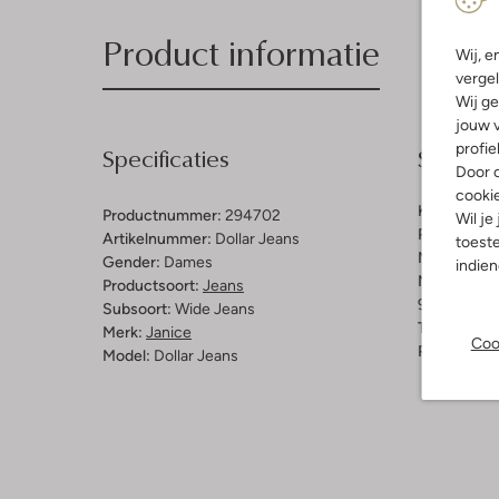
Product informatie
Wij, e
vergel
Wij ge
jouw v
profie
Specificaties
Samenst
Door o
cooki
Kleur:
Grijs
Productnummer:
294702
Wil je
Patroon:
Ef
Artikelnummer:
Dollar Jeans
toeste
Materiaal:
K
Gender:
Dames
indie
Materiaalp
Productsoort:
Jeans
94% Katoen
Subsoort:
Wide Jeans
Taillehoogt
Merk:
Janice
Coo
Pasvorm:
W
Model:
Dollar Jeans