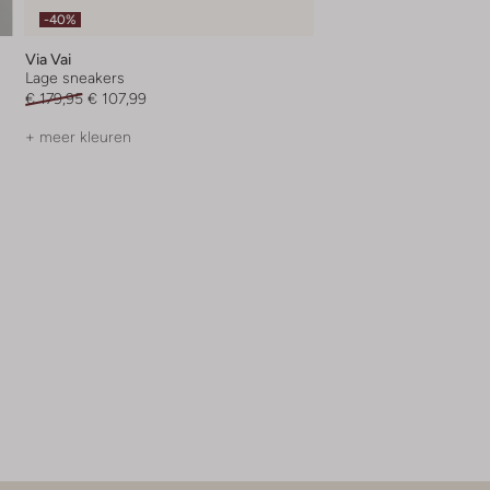
-40%
Via Vai
Lage sneakers
€ 179,95
€ 107,99
+ meer kleuren