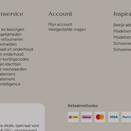
enservice
Account
Inspira
Mijn account
Bekijk all
n en bezorgen
Veelgestelde vragen
Modetren
gelijkheden
Modetren
n retourneren
Schoenen
anmelden
aat en onderhoud
Schoenen
en onderhoud
r kortingscodes
en klachten
e voorwaarden
tatement
atement
 Intelligence
Betaalmethodes
e deals, speciaal voor
p € 150,- shoptegoed.