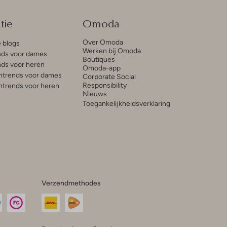
tie
Omoda
Over Omoda
e blogs
Werken bij Omoda
ds voor dames
Boutiques
ds voor heren
Omoda-app
trends voor dames
Corporate Social
Responsibility
trends voor heren
Nieuws
Toegankelijkheidsverklaring
Verzendmethodes