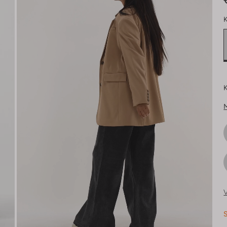
K
K
V
S