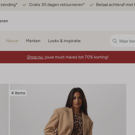
erzending*
Gratis 30 dagen retourneren*
Betaal achteraf met 
eren
Nieuw
Merken
Looks & inspiratie
Shop nu:
jouw must-haves tot 70% korting!
4 items