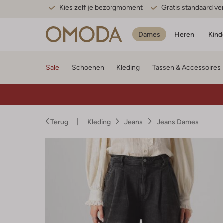
Kies zelf je bezorgmoment
Gratis standaard v
Dames
Heren
Kind
Sale
Schoenen
Kleding
Tassen & Accessoires
Terug
Kleding
Jeans
Jeans Dames