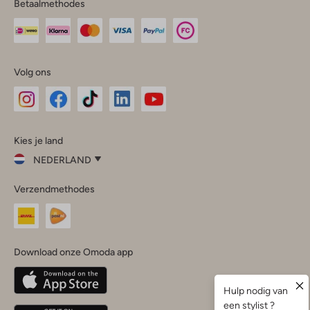
Betaalmethodes
Volg ons
Omoda
Omoda
Omoda
Omoda
Omoda
Kies je land
Instagram
Facebook
TikTok
LinkedIn
YouTube
NEDERLAND
Kies
Verzendmethodes
je
Sluit
land
Nederland
België
(Nederlands)
Download onze Omoda app
Belgique
(Français)
Deutschland