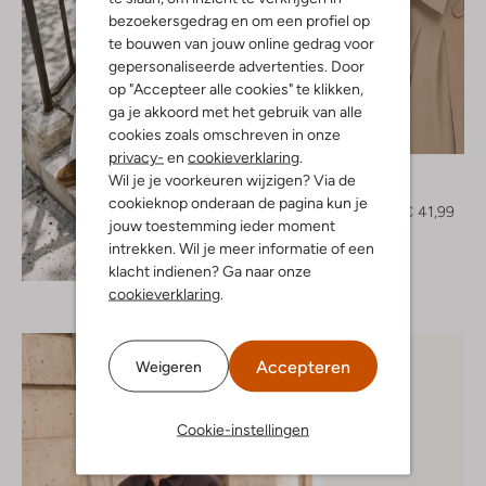
bezoekersgedrag en om een profiel op
te bouwen van jouw online gedrag voor
gepersonaliseerde advertenties. Door
op "Accepteer alle cookies" te klikken,
ga je akkoord met het gebruik van alle
cookies zoals omschreven in onze
-40%
privacy-
en
cookieverklaring
.
Y.a.s.
Wil je je voorkeuren wijzigen? Via de
Gilet
cookieknop onderaan de pagina kun je
€ 69,99
€ 41,99
jouw toestemming ieder moment
intrekken. Wil je meer informatie of een
Ontdek de look
klacht indienen? Ga naar onze
cookieverklaring
.
Accepteren
Weigeren
Cookie-instellingen