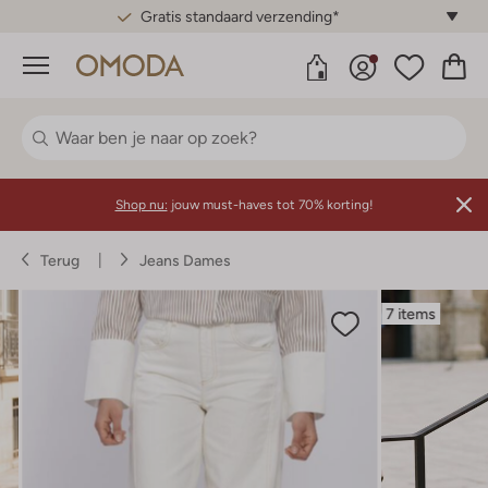
Gratis standaard verzending*
Menu
Shop nu:
jouw must-haves tot 70% korting!
Terug
Jeans Dames
7 items