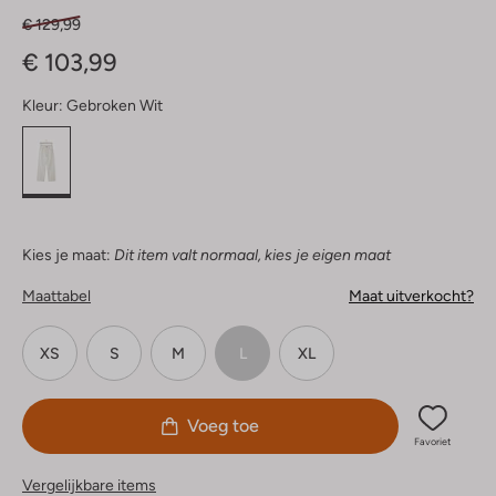
€ 129,99
€ 103,99
Kleur:
Gebroken Wit
Kies je maat:
Dit item valt normaal, kies je eigen maat
Maattabel
Maat uitverkocht?
XS
S
M
L
XL
Voeg toe
Favoriet
Vergelijkbare items