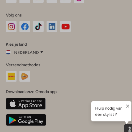
Volg ons
Omoda
Omoda
Omoda
Omoda
Omoda
Kies je land
Instagram
Facebook
TikTok
LinkedIn
YouTube
NEDERLAND
Kies
Verzendmethodes
je
Sluit
land
Nederland
België
(Nederlands)
Download onze Omoda app
Belgique
(Français)
Deutschland