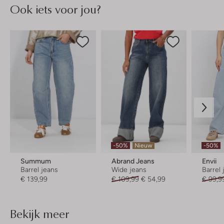
Ook iets voor jou?
-50%
Nieuw
-50%
Summum
Abrand Jeans
Envii
Barrel jeans
Wide jeans
Barrel
€ 139,99
€ 109,99
€ 54,99
€ 99,9
Bekijk meer