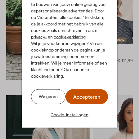
te bouwen van jouw online gedrag voor
gepersonaliseerde advertenties. Door
op "Accepteer alle cookies" te klikken,
ga je akkoord met het gebruik van alle
cookies zoals omschreven in onze
privacy-
en
cookieverklaring
.
-20%
Nieuw
Wil je je voorkeuren wijzigen? Via de
Minus
cookieknop onderaan de pagina kun je
Jack
jouw toestemming ieder moment
€ 139,99
€ 111,99
intrekken. Wil je meer informatie of een
klacht indienen? Ga naar onze
Ontdek de look
cookieverklaring
.
Accepteren
Weigeren
Cookie-instellingen