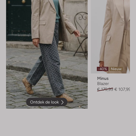
-40%
Nieuw
Minus
Blazer
€ 179,99
€ 107,99
Ontdek de look