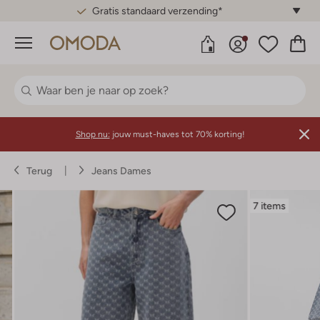
Gratis standaard verzending*
Menu
Shop nu:
jouw must-haves tot 70% korting!
Terug
Jeans Dames
7 items