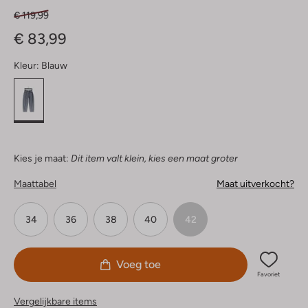
€ 119,99
€ 83,99
Kleur:
Blauw
Kies je maat:
Dit item valt klein, kies een maat groter
Maattabel
Maat uitverkocht?
34
36
38
40
42
Voeg toe
Favoriet
Vergelijkbare items