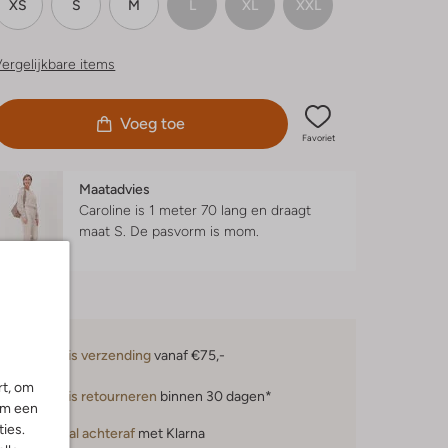
XS
S
M
L
XL
XXL
ergelijkbare items
Voeg toe
Favoriet
Maatadvies
Caroline is 1 meter 70 lang en draagt
maat S.
De pasvorm is
mom
.
Gratis verzending
vanaf €75,-
rt, om
Gratis retourneren
binnen 30 dagen*
om een
ies.
Betaal achteraf
met Klarna