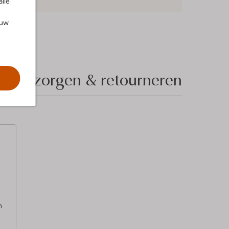
alle
ouw
Bezorgen & retourneren
n