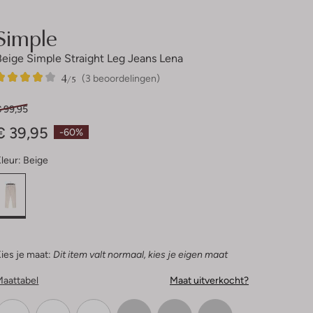
Simple
Beige Simple Straight Leg Jeans Lena
4
3
4
/5
(3 beoordelingen)
Sterren
€ 99,95
€ 39,95
-60%
leur:
Beige
ies je maat:
Dit item valt normaal, kies je eigen maat
Maattabel
Maat uitverkocht?