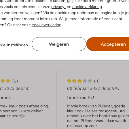
p "Accepteer alle cookies" te klikken, ga je akkoord met het gebruik van 
es zoals omschreven in onze
privacy-
en
cookieverklaring
.
 je voorkeuren wijzigen? Via de cookieknop onderaan de pagina kun je j
dek de look
Ontdek de look
mming ieder moment intrekken. Wil je meer informatie of een klacht
nen? Ga naar onze
cookieverklaring
.
Product informatie
Weigeren
Accepteren
kie-instellingen
3
(5)
(3)
S
rt 2022
door m
08 februari 2022
door MN
t
broek
Broek van PU
e
oek, kleur zoals afbeelding.
Mooie broek van PUleder, goede
 persoonlijk iets kleiner
kleur ook. Helaas teruggestuurd,
r
ar zit heerlijk.
omdat ik over het hoofd had gezie
r
dat het PUleder was….daar was ik
niet naar op zoek
e