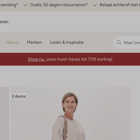
erzending*
Gratis 30 dagen retourneren*
Betaal achteraf met 
eren
Nieuw
Merken
Looks & inspiratie
Shop nu:
jouw must-haves tot 70% korting!
3 items