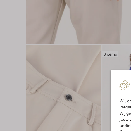
3 items
Wij, e
vergel
Wij ge
jouw v
profie