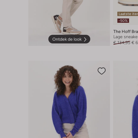
Laatste it
-50%
The Hoff Br
Lage sneake
Ontdek de look
€ 134,95
€ 6