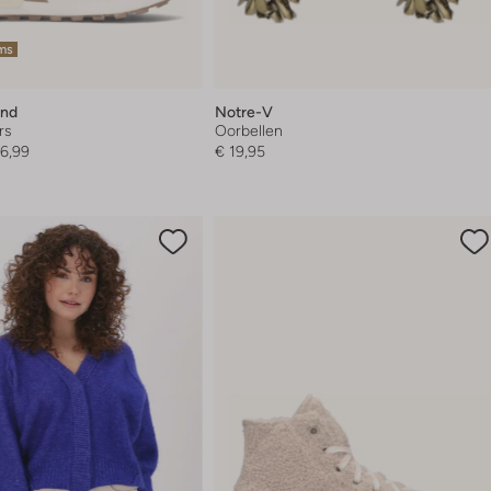
ems
and
Notre-V
rs
Oorbellen
6,99
€ 19,95