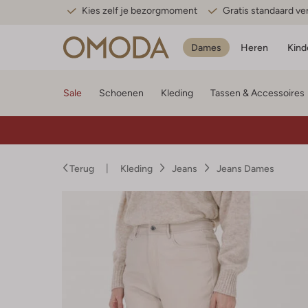
Kies zelf je bezorgmoment
Gratis standaard v
Dames
Heren
Kind
Sale
Schoenen
Kleding
Tassen & Accessoires
Terug
Kleding
Jeans
Jeans Dames