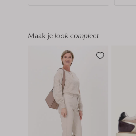
n
n
Maak je
look compleet