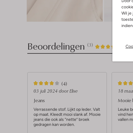
Door o
cooki
Wil je
Ont
toeste
indie
Beoordelingen
(3)
3
4
Coo
4
/5
Sterren
4
5
(4)
S
S
03 juli 2024
door Elise
18 maa
t
t
Jeans
Mooie 
e
e
Verrassende stof. Lijkt op leder. Valt
Leuke br
op maat. Kleedt mooi slank af. Mooie
vind hem
r
r
jeans die ook als “nette” broek
vallen ma
r
r
gedragen kan worden.
e
e