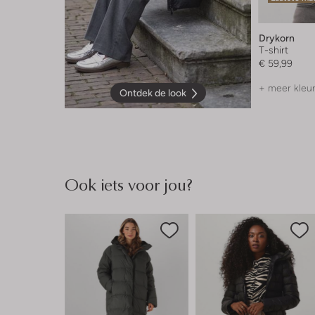
Drykorn
T-shirt
€ 59,99
+ meer kleu
Ontdek de look
Ook iets voor jou?