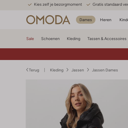
Kies zelf je bezorgmoment
Gratis standaard v
Dames
Heren
Kind
Sale
Schoenen
Kleding
Tassen & Accessoires
Terug
Kleding
Jassen
Jassen Dames