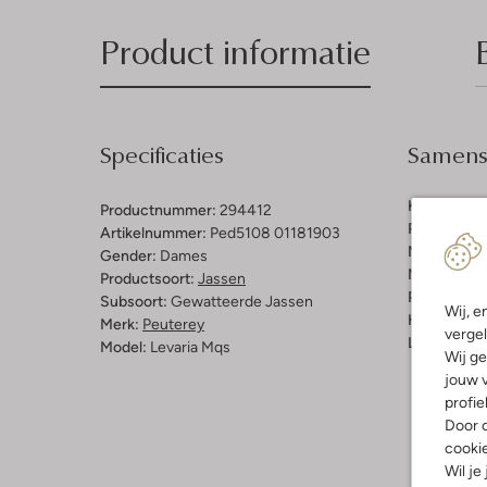
Product informatie
Specificaties
Samenst
Kleur:
Zwar
Productnummer:
294412
Patroon:
Do
Artikelnummer:
Ped5108 01181903
Materiaal:
P
Gender:
Dames
Materiaalp
Productsoort:
Jassen
Pasvorm:
G
Subsoort:
Gewatteerde Jassen
Wij, e
Halslijn:
Ca
Merk:
Peuterey
vergel
Lengte:
Hal
Model:
Levaria Mqs
Wij ge
jouw v
profie
Door o
cooki
Wil je