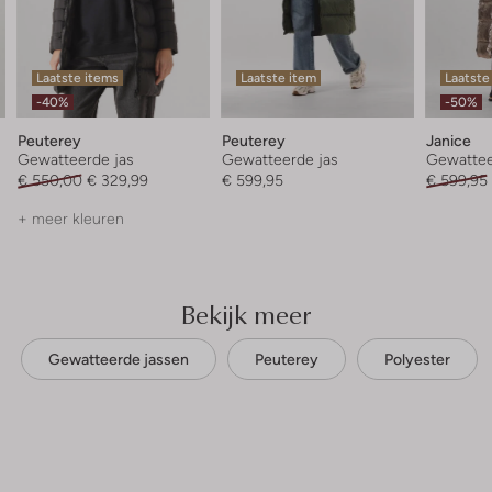
Laatste items
Laatste item
Laatste
-40%
-50%
Peuterey
Peuterey
Janice
Gewatteerde jas
Gewatteerde jas
Gewattee
€ 550,00
€ 329,99
€ 599,95
€ 599,95
+ meer kleuren
Bekijk meer
Gewatteerde jassen
Peuterey
Polyester