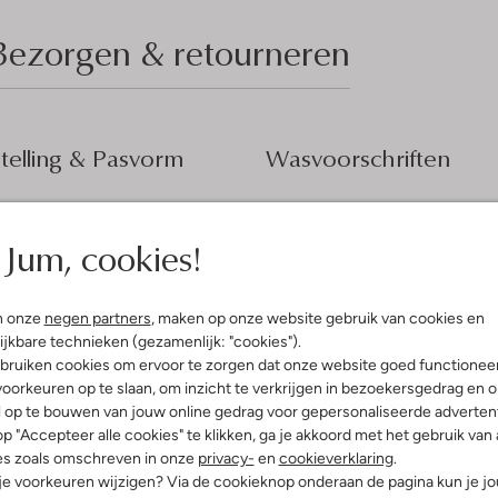
Bezorgen & retourneren
elling & Pasvorm
Wasvoorschriften
t
Beperkt wassen op 30 °C
orgestikt
Jum, cookies!
Strijken op maximaal 110 °C
olyester
ercentages:
100% Polyester
Alleen in de schaduw droge
etailleerd
In de droogtrommel op lage
n onze
negen partners
, maken op onze website gebruik van cookies en
puchon
temperatuur
ijkbare technieken (gezamenlijk: "cookies").
f Lang
bruiken cookies om ervoor te zorgen dat onze website goed functionee
Niet chemisch reinigen
oorkeuren op te slaan, om inzicht te verkrijgen in bezoekersgedrag en 
Niet bleken
l op te bouwen van jouw online gedrag voor gepersonaliseerde advertent
p "Accepteer alle cookies" te klikken, ga je akkoord met het gebruik van 
es zoals omschreven in onze
privacy-
en
cookieverklaring
.
 je voorkeuren wijzigen? Via de cookieknop onderaan de pagina kun je j