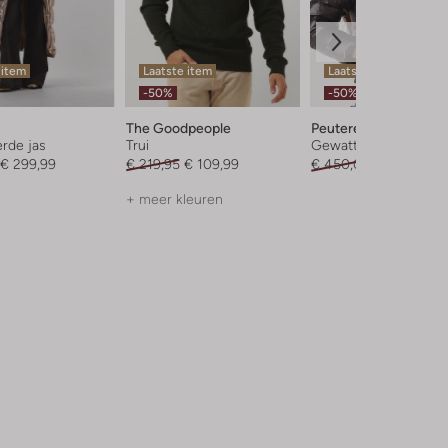
 item
Laatste item
Laatste items
-50%
-50%
The Goodpeople
Peuterey
rde jas
Trui
Gewatteerde jas
€ 299,99
€ 219,95
€ 109,99
€ 450,00
€ 224,99
+ meer kleuren