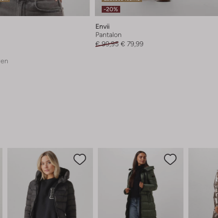
-20%
Envii
Pantalon
€ 99,95
€ 79,99
ren