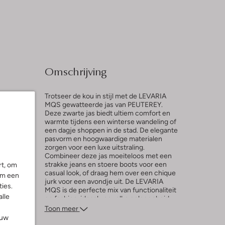
Omschrijving
Trotseer de kou in stijl met de LEVARIA
MQS gewatteerde jas van PEUTEREY.
Deze zwarte jas biedt ultiem comfort en
warmte tijdens een winterse wandeling of
n
een dagje shoppen in de stad. De elegante
pasvorm en hoogwaardige materialen
zorgen voor een luxe uitstraling.
Combineer deze jas moeiteloos met een
strakke jeans en stoere boots voor een
rt, om
casual look, of draag hem over een chique
om een
jurk voor een avondje uit. De LEVARIA
ies.
MQS is de perfecte mix van functionaliteit
alle
en fashion, ideaal voor elke gelegenheid.
Toon meer
ouw