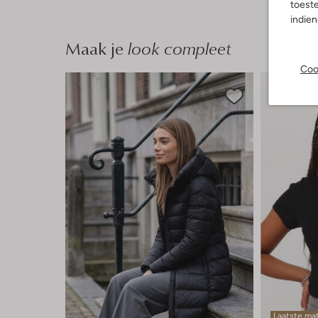
toeste
indie
Maak je
look compleet
Coo
Laatste ma