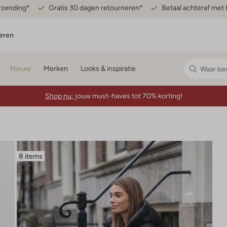
erzending*
Gratis 30 dagen retourneren*
Betaal achteraf met 
eren
Nieuw
Merken
Looks & inspiratie
Shop nu:
jouw must-haves tot 70% korting!
8 items