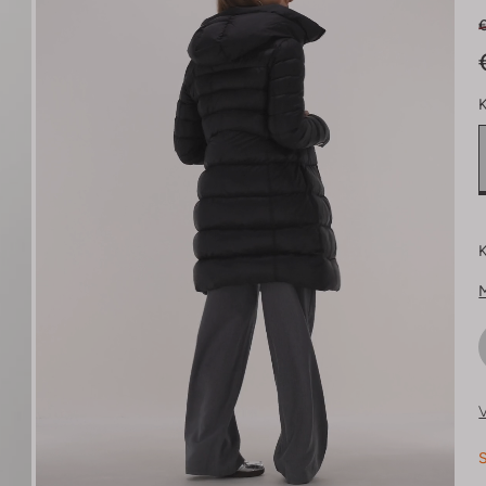
K
K
V
S