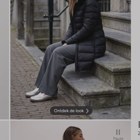
Ontdek de look
Pauze