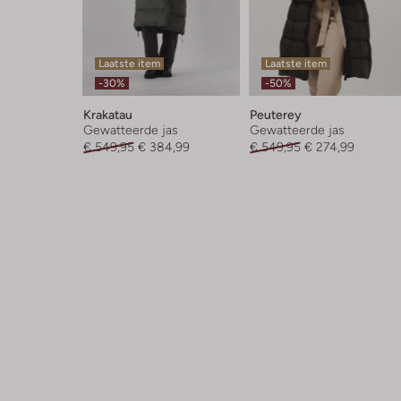
Laatste item
Laatste item
-30%
-50%
Krakatau
Peuterey
Gewatteerde jas
Gewatteerde jas
€ 549,95
€ 384,99
€ 549,95
€ 274,99