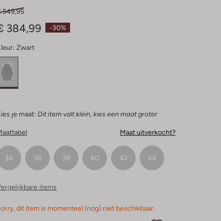
€ 549,95
€ 384,99
-30%
leur:
Zwart
ies je maat:
Dit item valt klein, kies een maat groter
Maattabel
Maat uitverkocht?
34
36
38
40
42
44
ergelijkbare items
orry, dit item is momenteel (nog) niet beschikbaar.