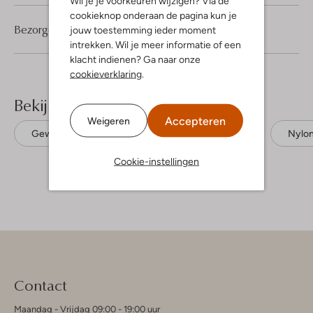
Wil je je voorkeuren wijzigen? Via de
cookieknop onderaan de pagina kun je
Bezorgen & retourneren
jouw toestemming ieder moment
intrekken. Wil je meer informatie of een
klacht indienen? Ga naar onze
cookieverklaring
.
Bekijk meer
Accepteren
Weigeren
Gewatteerde jassen
Msch Copenhagen
Nylo
Cookie-instellingen
Contact
Maandag - Vrijdag 09:00 - 19:00 uur