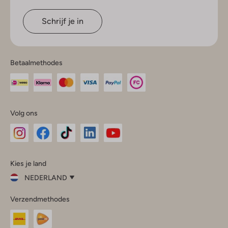
Schrijf je in
Betaalmethodes
Volg ons
Omoda
Omoda
Omoda
Omoda
Omoda
Kies je land
Instagram
Facebook
TikTok
LinkedIn
YouTube
NEDERLAND
Kies
Verzendmethodes
je
Sluit
land
Nederland