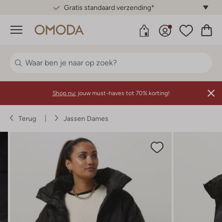
Gratis standaard verzending*
Menu
Shop nu:
jouw must-haves tot 70% korting!
Terug
Jassen Dames