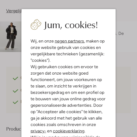
Vergelijkbare items
Jum, cookies!
Maatadvies
Maruschka is 1 meter 72 lang en draagt maat s.
De
pasvorm is
oversized
.
Wij, en onze
negen partners
, maken op
onze website gebruik van cookies en
vergelijkbare technieken (gezamenlijk:
"cookies").
Wij gebruiken cookies om ervoor te
zorgen dat onze website goed
Gratis verzending
vanaf €75,-
functioneert, om jouw voorkeuren op
te slaan, om inzicht te verkrijgen in
Gratis retourneren
binnen 30 dagen*
bezoekersgedrag en om een profiel op
te bouwen van jouw online gedrag voor
Betaal achteraf
met Klarna
gepersonaliseerde advertenties. Door
op "Accepteer alle cookies" te klikken,
ga je akkoord met het gebruik van alle
cookies zoals omschreven in onze
Product informatie
privacy-
en
cookieverklaring
.