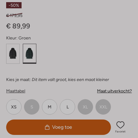
Sterren
-50%
€ 179,95
€ 89,99
Kleur:
Groen
Kies je maat:
Dit item valt groot, kies een maat kleiner
Maattabel
Maat uitverkocht?
XS
S
M
L
XL
XXL
Voeg toe
Favoriet