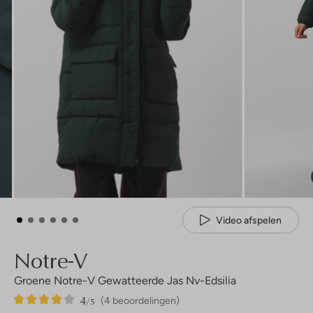
Video afspelen
Notre-V
Groene Notre-V Gewatteerde Jas Nv-Edsilia
4
4
4
/5
(4 beoordelingen)