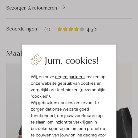
Bezorgen & retourneren
4
4
Beoordelingen
(4)
4
/5
Sterren
Maak je
look compleet
Jum, cookies!
Wij, en onze
negen partners
, maken op
onze website gebruik van cookies en
vergelijkbare technieken (gezamenlijk:
"cookies").
Wij gebruiken cookies om ervoor te
zorgen dat onze website goed
functioneert, om jouw voorkeuren op
te slaan, om inzicht te verkrijgen in
bezoekersgedrag en om een profiel op
te bouwen van jouw online gedrag voor