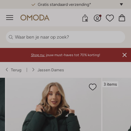
Gratis standaard verzending*
Menu
Shop nu:
jouw must-haves tot 70% korting!
Terug
Jassen Dames
3 items