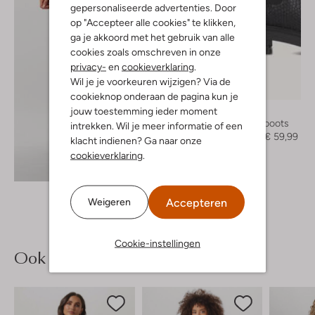
gepersonaliseerde advertenties. Door
op "Accepteer alle cookies" te klikken,
ga je akkoord met het gebruik van alle
cookies zoals omschreven in onze
privacy-
en
cookieverklaring
.
Wil je je voorkeuren wijzigen? Via de
-50%
cookieknop onderaan de pagina kun je
jouw toestemming ieder moment
Omoda
Chelsea boots
intrekken. Wil je meer informatie of een
€ 119,95
€ 59,99
klacht indienen? Ga naar onze
cookieverklaring
.
Ontdek de look
Accepteren
Weigeren
Cookie-instellingen
Ook iets voor jou?