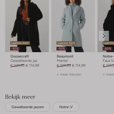
Laatste item
Laatste item
Laatst
-50%
-50%
-50%
Goosecraft
Beaumont
Notre
Gewatteerde jas
Mantel
Faux fu
€ 229,95
€ 114,99
€ 229,99
€ 114,99
€ 129,
+ meer kleuren
+ meer
Bekijk meer
Gewatteerde jassen
Notre-V