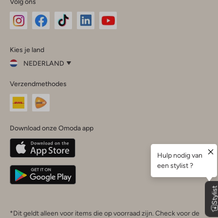
Volg ons
Omoda
Omoda
Omoda
Omoda
Omoda
Kies je land
Instagram
Facebook
TikTok
LinkedIn
YouTube
NEDERLAND
Kies
Verzendmethodes
je
Sluit
land
Nederland
België
(Nederlands)
Download onze Omoda app
Belgique
(Français)
Deutschland
*Dit geldt alleen voor items die op voorraad zijn. Check voor de