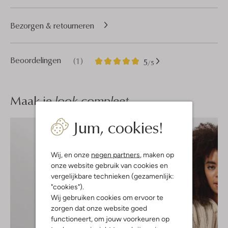
Bezorgen & retourneren
1
5
Beoordelingen
(1)
5
/5
Sterren
Maak je
look compleet
Jum, cookies!
Wij, en onze
negen partners
, maken op
onze website gebruik van cookies en
vergelijkbare technieken (gezamenlijk:
"cookies").
Wij gebruiken cookies om ervoor te
zorgen dat onze website goed
functioneert, om jouw voorkeuren op