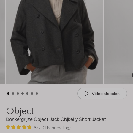
Video afspelen
Object
Donkergrijze Object Jack Objkeily Short Jacket
5
1
5
/5
(1 beoordeling)