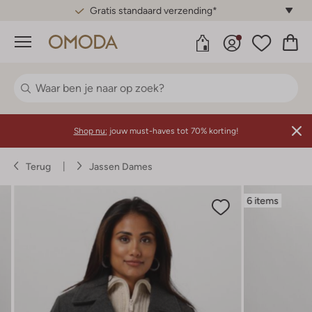
Gratis standaard verzending*
Menu
Shop nu:
jouw must-haves tot 70% korting!
Terug
Jassen Dames
6 items