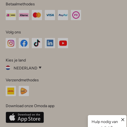
Betaalmethodes
Volg ons
Omoda
Omoda
Omoda
Omoda
Omoda
Kies je land
Instagram
Facebook
TikTok
LinkedIn
YouTube
NEDERLAND
Kies
Verzendmethodes
je
Sluit
land
Nederland
België
(Nederlands)
Download onze Omoda app
Belgique
(Français)
Deutschland