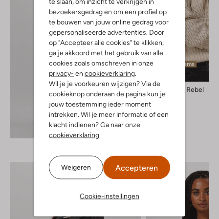
te slaan, om inzicht te verkrijgen in
bezoekersgedrag en om een profiel op
te bouwen van jouw online gedrag voor
gepersonaliseerde advertenties. Door
op "Accepteer alle cookies" te klikken,
ga je akkoord met het gebruik van alle
cookies zoals omschreven in onze
Laatste items
privacy-
en
cookieverklaring
.
Wil je je voorkeuren wijzigen? Via de
Colourful Rebel
cookieknop onderaan de pagina kun je
Trui
jouw toestemming ieder moment
€ 89,95
intrekken. Wil je meer informatie of een
klacht indienen? Ga naar onze
Ontdek de look
cookieverklaring
.
Accepteren
Weigeren
Cookie-instellingen