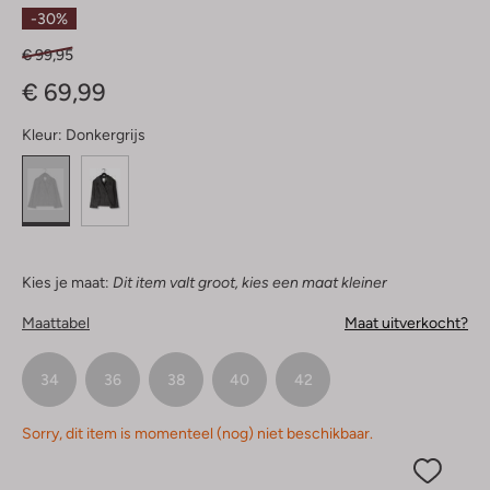
Sterren
-30%
€ 99,95
€ 69,99
Kleur:
Donkergrijs
Kies je maat:
Dit item valt groot, kies een maat kleiner
Maattabel
Maat uitverkocht?
34
36
38
40
42
Sorry, dit item is momenteel (nog) niet beschikbaar.