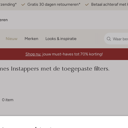
erzending*
Gratis 30 dagen retourneren*
Betaal achteraf met 
eren
Nieuw
Merken
Looks & inspiratie
Shop nu:
jouw must-haves tot 70% korting!
 Instappers met de toegepaste filters.
0 item