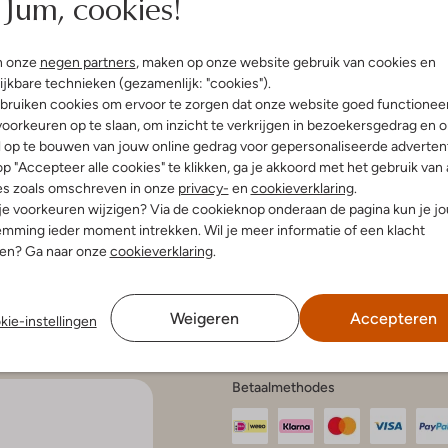
Jum, cookies!
n onze
negen partners
, maken op onze website gebruik van cookies en
enservice
Account
Inspira
ijkbare technieken (gezamenlijk: "cookies").
bruiken cookies om ervoor te zorgen dat onze website goed functionee
Mijn account
Bekijk all
oorkeuren op te slaan, om inzicht te verkrijgen in bezoekersgedrag en 
n en bezorgen
Veelgestelde vragen
Modetren
gelijkheden
l op te bouwen van jouw online gedrag voor gepersonaliseerde advertent
Modetren
n retourneren
p "Accepteer alle cookies" te klikken, ga je akkoord met het gebruik van 
Schoenen
anmelden
es zoals omschreven in onze
privacy-
en
cookieverklaring
.
aat en onderhoud
Schoenen
 je voorkeuren wijzigen? Via de cookieknop onderaan de pagina kun je j
en onderhoud
r kortingscodes
mming ieder moment intrekken. Wil je meer informatie of een klacht
en klachten
nen? Ga naar onze
cookieverklaring
.
e voorwaarden
tatement
atement
 Intelligence
Weigeren
Accepteren
kie-instellingen
Betaalmethodes