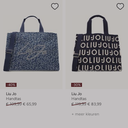
-40%
-30%
Liu Jo
Liu Jo
Handtas
Handtas
€ 109,99
€ 65,99
€ 119,99
€ 83,99
+ meer kleuren