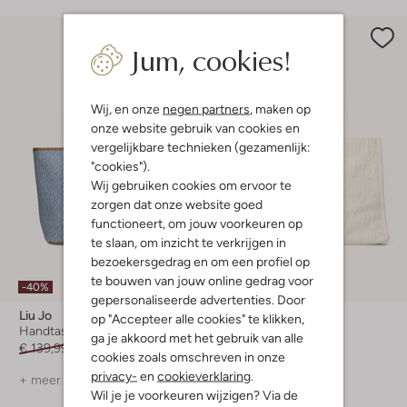
Jum, cookies!
Wij, en onze
negen partners
, maken op
onze website gebruik van cookies en
vergelijkbare technieken (gezamenlijk:
"cookies").
Wij gebruiken cookies om ervoor te
zorgen dat onze website goed
functioneert, om jouw voorkeuren op
te slaan, om inzicht te verkrijgen in
bezoekersgedrag en om een profiel op
te bouwen van jouw online gedrag voor
-40%
-30%
gepersonaliseerde advertenties. Door
Liu Jo
Liu Jo
op "Accepteer alle cookies" te klikken,
Handtas
Handtas
ga je akkoord met het gebruik van alle
€ 139,99
€ 83,99
€ 119,99
€ 83,99
cookies zoals omschreven in onze
privacy-
en
cookieverklaring
.
+ meer kleuren
+ meer kleuren
Wil je je voorkeuren wijzigen? Via de