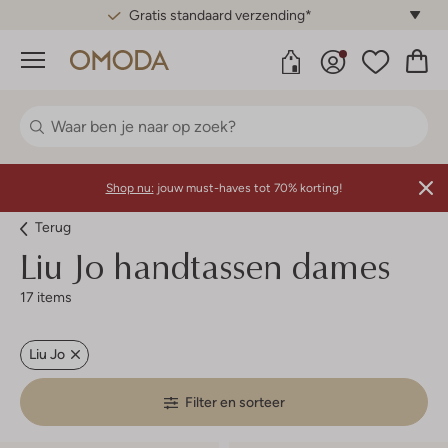
Gratis standaard verzending*
Menu
Shop nu:
jouw must-haves tot 70% korting!
Terug
Liu Jo handtassen dames
17 items
Liu Jo
Filter en sorteer