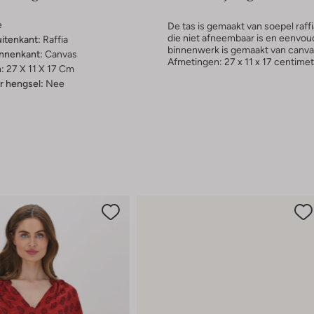
e
De tas is gemaakt van soepel raf
die niet afneembaar is en eenvoudi
uitenkant:
Raffia
binnenwerk is gemaakt van canvas 
innenkant:
Canvas
Afmetingen: 27 x 11 x 17 centimet
:
27 X 11 X 17 Cm
 hengsel:
Nee