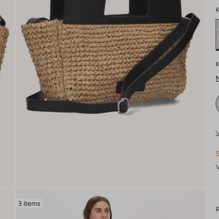
K
K
M
V
S
V
3 items
R