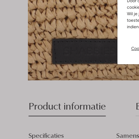
Door o
cooki
Wil je
toeste
indie
Coo
Product informatie
Specificaties
Samenst