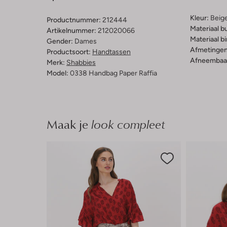
Kleur:
Beig
Productnummer:
212444
Materiaal b
Artikelnummer:
212020066
Materiaal b
Gender:
Dames
Afmetingen
Productsoort:
Handtassen
Afneembaar
Merk:
Shabbies
Model:
0338 Handbag Paper Raffia
Maak je
look compleet