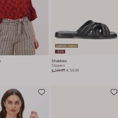
Laatste maten
-50%
o
Shabbies
Slippers
€ 119,95
€ 59,99