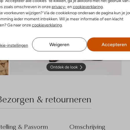
p "Accepteer alle cookies" te klikken, ga je akkoord met het gebruik van 
es zoals omschreven in onze
privacy-
en
cookieverklaring
.
 je voorkeuren wijzigen? Via de cookieknop onderaan de pagina kun je j
mming ieder moment intrekken. Wil je meer informatie of een klacht
nen? Ga naar onze
cookieverklaring
.
Weigeren
Accepteren
kie-instellingen
Ontdek de look
Bezorgen & retourneren
elling & Pasvorm
Omschrijving