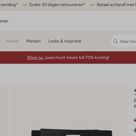
erzending*
Gratis 30 dagen retourneren*
Betaal achteraf met 
eren
Nieuw
Merken
Looks & inspiratie
Shop nu:
jouw must-haves tot 70% korting!