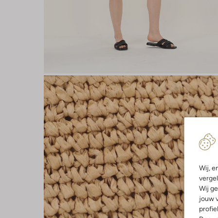
Wij, e
vergel
Wij ge
jouw v
profie