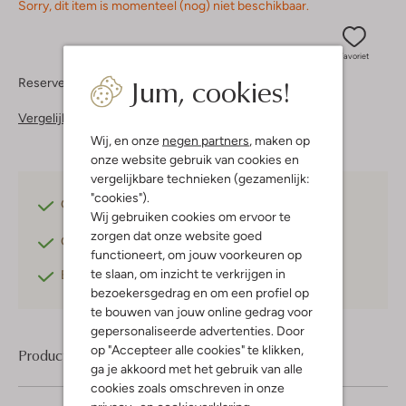
Sorry, dit item is momenteel (nog) niet beschikbaar.
Favoriet
Jum, cookies!
Reserveer direct in een van onze 37 boutiques
Vergelijkbare items
Wij, en onze
negen partners
, maken op
onze website gebruik van cookies en
vergelijkbare technieken (gezamenlijk:
"cookies").
Gratis verzending
vanaf €75,-
Wij gebruiken cookies om ervoor te
zorgen dat onze website goed
Gratis retourneren
binnen 30 dagen*
functioneert, om jouw voorkeuren op
te slaan, om inzicht te verkrijgen in
Betaal achteraf
met Klarna
bezoekersgedrag en om een profiel op
te bouwen van jouw online gedrag voor
gepersonaliseerde advertenties. Door
op "Accepteer alle cookies" te klikken,
Product informatie
ga je akkoord met het gebruik van alle
cookies zoals omschreven in onze