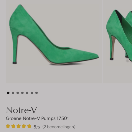
Notre-V
Groene Notre-V Pumps 17501
5
2
5
/5
(2 beoordelingen)