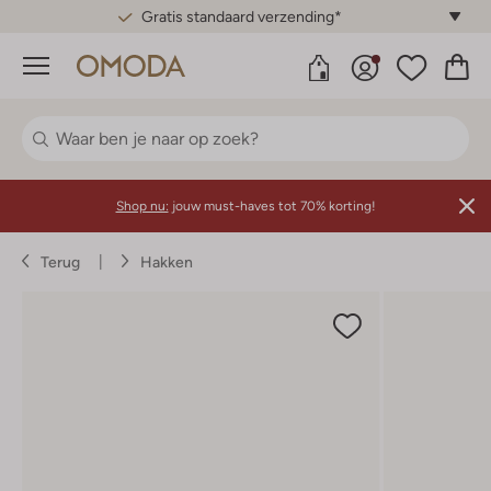
Gratis standaard verzending*
Menu
Shop nu:
jouw must-haves tot 70% korting!
Terug
Hakken