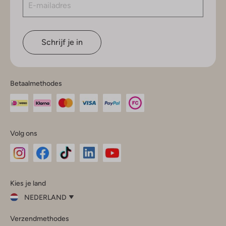
Schrijf je in
Betaalmethodes
Volg ons
Omoda
Omoda
Omoda
Omoda
Omoda
Kies je land
Instagram
Facebook
TikTok
LinkedIn
YouTube
NEDERLAND
Kies
Verzendmethodes
je
Sluit