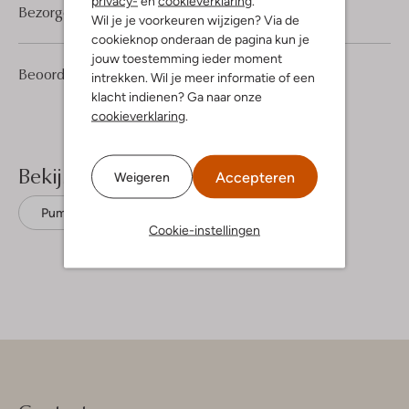
privacy-
en
cookieverklaring
.
Bezorgen & retourneren
Wil je je voorkeuren wijzigen? Via de
cookieknop onderaan de pagina kun je
jouw toestemming ieder moment
2
5
Beoordelingen
(2)
5
intrekken. Wil je meer informatie of een
/5
Sterren
klacht indienen? Ga naar onze
cookieverklaring
.
Bekijk meer
Accepteren
Weigeren
Pumps
Notre-V
Suède
Cookie-instellingen