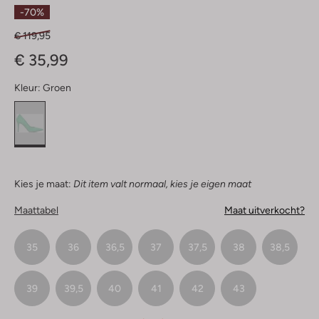
Sterren
-70%
€ 119,95
€ 35,99
Kleur:
Groen
Kies je maat:
Dit item valt normaal, kies je eigen maat
Maattabel
Maat uitverkocht?
35
36
36,5
37
37,5
38
38,5
39
39,5
40
41
42
43