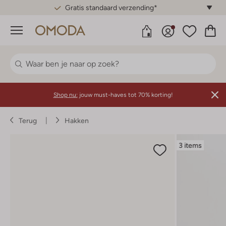
Gratis standaard verzending*
Menu
Shop nu:
jouw must-haves tot 70% korting!
Terug
Hakken
3 items