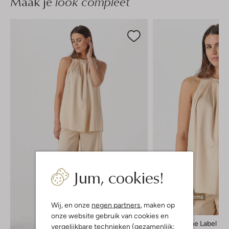
Maak je
look compleet
Jum, cookies!
Laatste items
Wij, en onze
negen partners
, maken op
-60%
onze website gebruik van cookies en
Aimee The Label
vergelijkbare technieken (gezamenlijk: