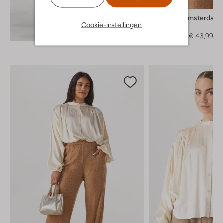
-60%
Amaya Amsterdam
Cookie-instellingen
Blouse
Ontdek de look
€ 109,99
€ 43,99