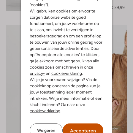
Top
Ontdek de look
"cookies").
€ 99,99
€ 39,99
Wij gebruiken cookies om ervoor te
zorgen dat onze website goed
functioneert, om jouw voorkeuren op
te slaan, om inzicht te verkrijgen in
bezoekersgedrag en om een profiel op
te bouwen van jouw online gedrag voor
gepersonaliseerde advertenties. Door
op "Accepteer alle cookies" te klikken,
ga je akkoord met het gebruik van alle
cookies zoals omschreven in onze
privacy-
en
cookieverklaring
.
Wil je je voorkeuren wijzigen? Via de
cookieknop onderaan de pagina kun je
jouw toestemming ieder moment
intrekken. Wil je meer informatie of een
klacht indienen? Ga naar onze
cookieverklaring
.
Laatste maten
Accepteren
Weigeren