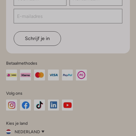
Schrijf je in
Betaalmethodes
Volg ons
Omoda
Omoda
Omoda
Omoda
Omoda
Kies je land
Instagram
Facebook
TikTok
LinkedIn
YouTube
NEDERLAND