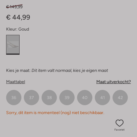
€ 149,99
€ 44,99
Kleur:
Goud
Kies je maat:
Dit item valt normaal, kies je eigen maat
Maattabel
Maat uitverkocht?
36
37
38
39
40
41
42
Sorry, dit item is momenteel (nog) niet beschikbaar.
Favoriet