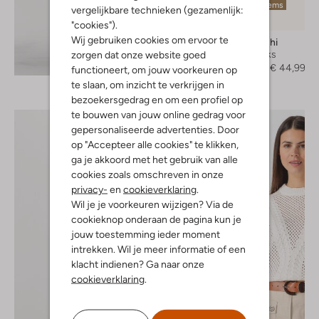
Laatste items
vergelijkbare technieken (gezamenlijk:
-70%
"cookies").
Wij gebruiken cookies om ervoor te
Lina Locchi
Slingbacks
zorgen dat onze website goed
Ontdek de look
€ 149,99
€ 44,99
functioneert, om jouw voorkeuren op
te slaan, om inzicht te verkrijgen in
bezoekersgedrag en om een profiel op
te bouwen van jouw online gedrag voor
gepersonaliseerde advertenties. Door
op "Accepteer alle cookies" te klikken,
ga je akkoord met het gebruik van alle
cookies zoals omschreven in onze
privacy-
en
cookieverklaring
.
Wil je je voorkeuren wijzigen? Via de
cookieknop onderaan de pagina kun je
jouw toestemming ieder moment
intrekken. Wil je meer informatie of een
klacht indienen? Ga naar onze
cookieverklaring
.