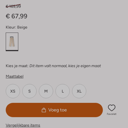
€ 169,99
€ 67,99
Kleur:
Beige
Kies je maat:
Dit item valt normaal, kies je eigen maat
Maattabel
XS
S
M
L
XL
Voeg toe
Favoriet
Vergelijkbare items