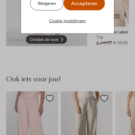
Accepteren
Weigeren
Laatste item
Cookie-instellingen
-50%
Aimee The Label
Top
Ontdek de look
€ 119,99
€ 59,99
Ook iets voor jou?