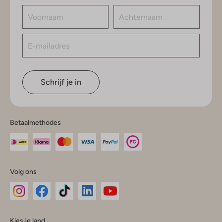
Schrijf je in
Betaalmethodes
Volg ons
Omoda
Omoda
Omoda
Omoda
Omoda
Kies je land