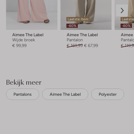
Laatste item
Laatst
-60%
-60%
Aimee The Label
Aimee The Label
Aimee 
Wijde broek
Pantalon
Pantal
€ 99,99
€ 169,99
€ 67,99
€ 119,
Bekijk meer
Pantalons
Aimee The Label
Polyester