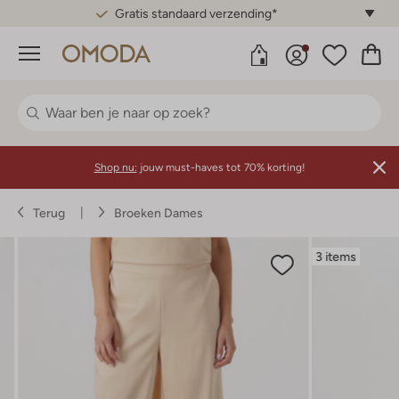
Gratis standaard verzending*
Menu
Shop nu:
jouw must-haves tot 70% korting!
Terug
Broeken Dames
3 items