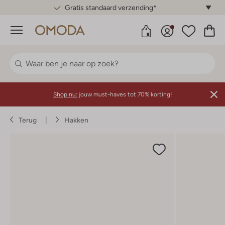
Gratis standaard verzending*
Menu
Shop nu:
jouw must-haves tot 70% korting!
Terug
Hakken