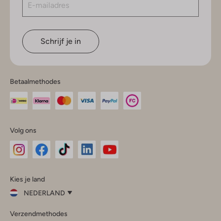
Schrijf je in
Betaalmethodes
Volg ons
Omoda
Omoda
Omoda
Omoda
Omoda
Kies je land
Instagram
Facebook
TikTok
LinkedIn
YouTube
NEDERLAND
Kies
Verzendmethodes
je
Sluit