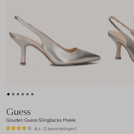
Guess
Gouden Guess Slingbacks Malek
4
2
4
/5
(2 beoordelingen)