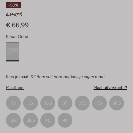
Sterren
-50%
€ 134,95
€ 66,99
Kleur:
Goud
Kies je maat:
Dit item valt normaal, kies je eigen maat
Maattabel
Maat uitverkocht?
35
36
36,5
37
37,5
38
38,5
39
39,5
40
41