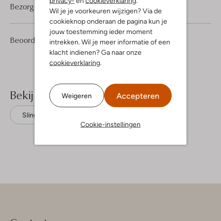
privacy-
en
cookieverklaring
.
Bezorgen & retourneren
Wil je je voorkeuren wijzigen? Via de
cookieknop onderaan de pagina kun je
jouw toestemming ieder moment
2
4
Beoordelingen
(2)
4
intrekken. Wil je meer informatie of een
/5
Sterren
klacht indienen? Ga naar onze
cookieverklaring
.
Bekijk meer
Accepteren
Weigeren
Slingbacks
Guess
Cookie-instellingen