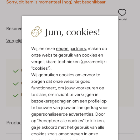
Sorry, dit item is momenteel (nog) niet beschikbaar.
Favoriet
Jum, cookies!
Reserveer direct in een van onze 37 boutiques
Vergelijkbare items
Wij, en onze
negen partners
, maken op
onze website gebruik van cookies en
vergelijkbare technieken (gezamenlijk:
"cookies").
Gratis verzending
vanaf €75,-
Wij gebruiken cookies om ervoor te
zorgen dat onze website goed
Gratis retourneren
binnen 30 dagen*
functioneert, om jouw voorkeuren op
te slaan, om inzicht te verkrijgen in
Betaal achteraf
met Klarna
bezoekersgedrag en om een profiel op
te bouwen van jouw online gedrag voor
gepersonaliseerde advertenties. Door
op "Accepteer alle cookies" te klikken,
Product informatie
ga je akkoord met het gebruik van alle
cookies zoals omschreven in onze