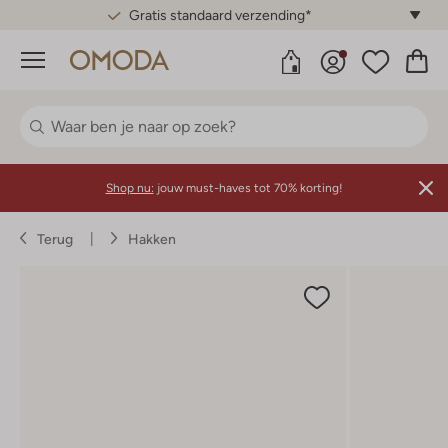
Gratis standaard verzending*
Menu
Shop nu:
jouw must-haves tot 70% korting!
Terug
Hakken