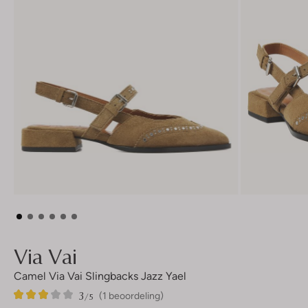
Via Vai
Camel Via Vai Slingbacks Jazz Yael
3
1
3
/5
(1 beoordeling)