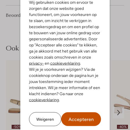
Wij gebruiken cookies om ervoor te
zorgen dat onze website goed
1
3
Beoordelingen
functioneert, om jouw voorkeuren op
(1)
3
/5
Sterren
te slaan, om inzicht te verkrijgen in
bezoekersgedrag en om een profiel op
te bouwen van jouw online gedrag voor
gepersonaliseerde advertenties. Door
op "Accepteer alle cookies" te klikken,
Ook iets voor jou?
ga je akkoord met het gebruik van alle
cookies zoals omschreven in onze
privacy-
en
cookieverklaring
.
Wil je je voorkeuren wijzigen? Via de
cookieknop onderaan de pagina kun je
jouw toestemming ieder moment
intrekken. Wil je meer informatie of een
klacht indienen? Ga naar onze
cookieverklaring
.
Accepteren
Weigeren
-50%
-50%
-40%