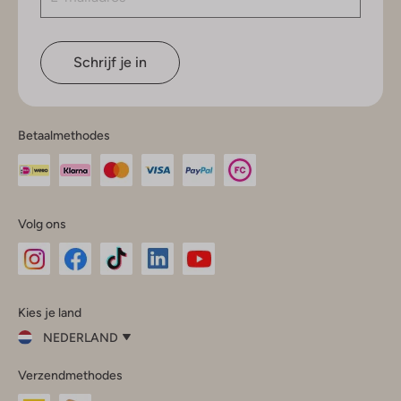
Schrijf je in
Betaalmethodes
Volg ons
Omoda
Omoda
Omoda
Omoda
Omoda
Kies je land
Instagram
Facebook
TikTok
LinkedIn
YouTube
NEDERLAND
Kies
Verzendmethodes
je
Sluit
land