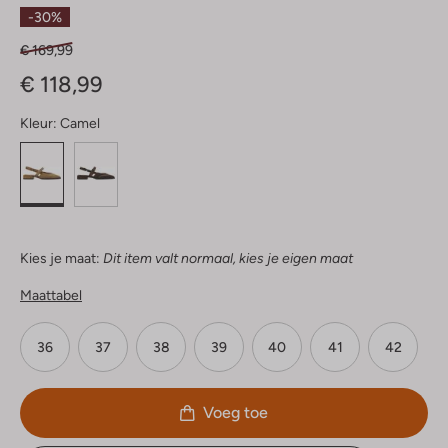
Sterren
-30%
€ 169,99
€ 118,99
Kleur:
Camel
Kies je maat:
Dit item valt normaal, kies je eigen maat
Maattabel
36
37
38
39
40
41
42
Voeg toe