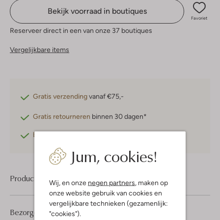
Bekijk voorraad in boutiques
Favoriet
Reserveer direct in een van onze 37 boutiques
Vergelijkbare items
Gratis verzending
vanaf €75,-
Gratis retourneren
binnen 30 dagen*
Betaal achteraf
met Klarna
Jum, cookies!
Product informatie
Wij, en onze
negen partners
, maken op
onze website gebruik van cookies en
vergelijkbare technieken (gezamenlijk:
Bezorgen & retourneren
"cookies").