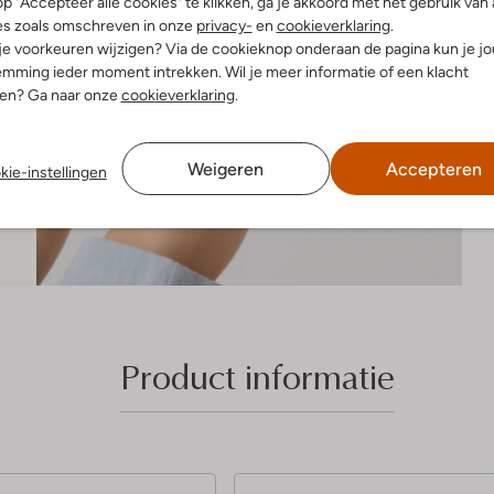
p "Accepteer alle cookies" te klikken, ga je akkoord met het gebruik van 
es zoals omschreven in onze
privacy-
en
cookieverklaring
.
 je voorkeuren wijzigen? Via de cookieknop onderaan de pagina kun je j
mming ieder moment intrekken. Wil je meer informatie of een klacht
nen? Ga naar onze
cookieverklaring
.
Weigeren
Accepteren
kie-instellingen
Product informatie