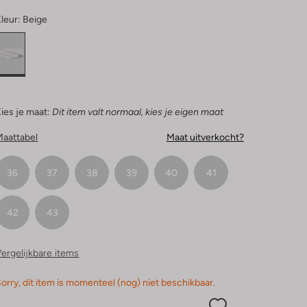
leur:
Beige
ies je maat:
Dit item valt normaal, kies je eigen maat
Maattabel
Maat uitverkocht?
36
37
38
39
40
41
42
43
ergelijkbare items
orry, dit item is momenteel (nog) niet beschikbaar.