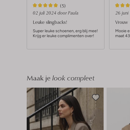
5
5
(5)
S
S
02 juli 2024
door Paula
26 jun
t
t
Leuke slingbacks!
Vrouw
e
e
Super leuke schoenen, erg blij mee!
Mooie e
Krijg er leuke complimenten over!
maat 43
r
r
r
r
e
e
n
n
Maak je
look compleet