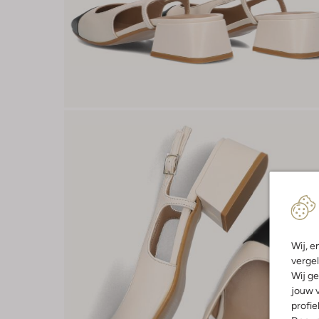
Wij, e
vergel
Wij ge
jouw v
profie