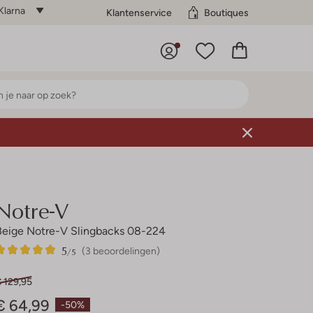
Klarna
Klantenservice
Boutiques
Notre-V
Beige Notre-V Slingbacks 08-224
5
3
5
/5
(3 beoordelingen)
Sterren
 129,95
€ 64,99
-50%