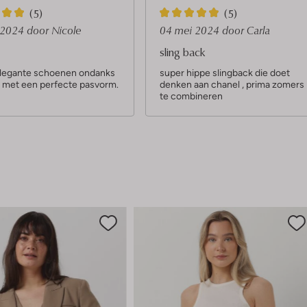
5
(5)
(5)
S
i 2024
door Nicole
04 mei 2024
door Carla
t
sling back
e
legante schoenen ondanks
super hippe slingback die doet
 met een perfecte pasvorm.
denken aan chanel , prima zomers
r
te combineren
r
e
n