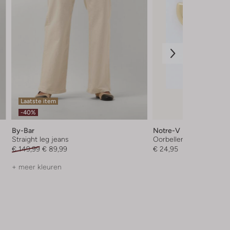
Laatste item
-40%
By-Bar
Notre-V
Straight leg jeans
Oorbellen
€ 149,99
€ 89,99
€ 24,95
+ meer kleuren