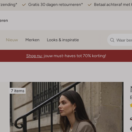
erzending*
Gratis 30 dagen retourneren*
Betaal achteraf met 
eren
Nieuw
Merken
Looks & inspiratie
Shop nu:
jouw must-haves tot 70% korting!
7 items
€