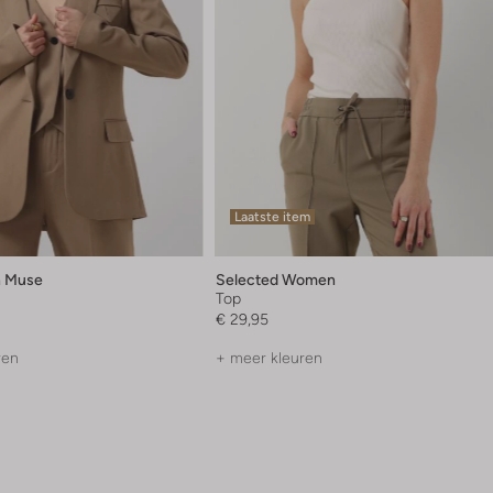
Laatste item
 Muse
Selected Women
Top
€ 29,95
ren
+ meer kleuren