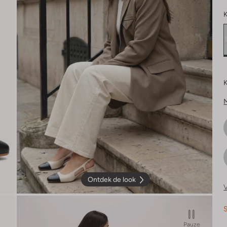
K
K
Ontdek de look
V
S
Pauze