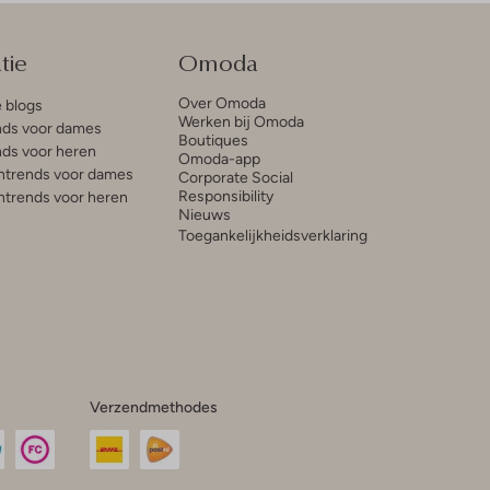
tie
Omoda
Over Omoda
e blogs
Werken bij Omoda
ds voor dames
Boutiques
ds voor heren
Omoda-app
trends voor dames
Corporate Social
Responsibility
trends voor heren
Nieuws
Toegankelijkheidsverklaring
Verzendmethodes