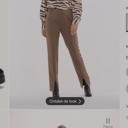
K
K
Ontdek de look
V
S
Pauze