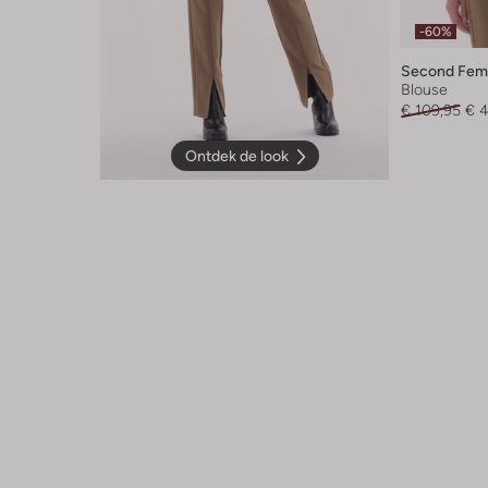
-60%
Second Fem
Blouse
€ 109,95
€ 
Ontdek de look