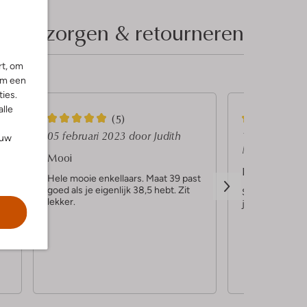
Bezorgen & retourneren
rt, om
om een
ies.
alle
5
5
(5)
S
S
05 februari 2023
door Judith
19 december
ouw
Marieke
t
t
Mooi
Enkellaarsje Vi
e
e
Hele mooie enkellaars. Maat 39 past
goed als je eigenlijk 38,5 hebt. Zit
r
r
Supergaaf laars
lekker.
je zo op weg!r
r
r
n
e
e
n
n