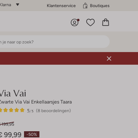
Klarna
Klantenservice
Boutiques
Via Vai
Zwarte Via Vai Enkellaarsjes Taara
5
8
5
/5
(8 beoordelingen)
Sterren
 199,95
€ 99,99
-50%