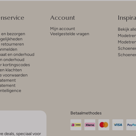
enservice
Account
Inspira
Mijn account
Bekijk all
n en bezorgen
Veelgestelde vragen
Modetren
gelijkheden
Modetren
n retourneren
Schoenen
anmelden
aat en onderhoud
Schoenen
en onderhoud
r kortingscodes
en klachten
e voorwaarden
tatement
atement
 Intelligence
Betaalmethodes
e deals, speciaal voor