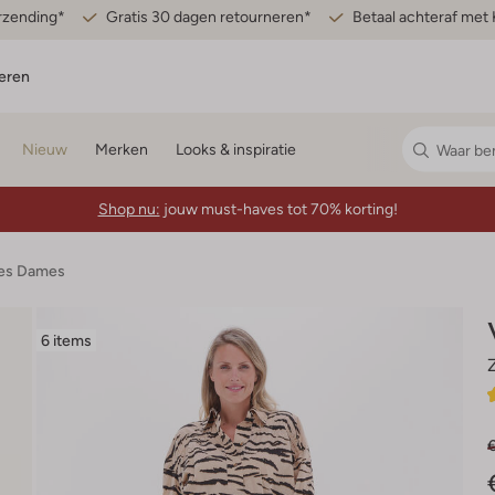
erzending*
Gratis 30 dagen retourneren*
Betaal achteraf met 
eren
Nieuw
Merken
Looks & inspiratie
Shop nu:
jouw must-haves tot 70% korting!
jes Dames
6 items
€