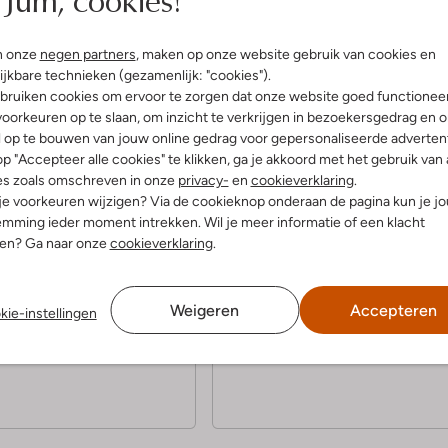
Product informatie
n onze
negen partners
, maken op onze website gebruik van cookies en
ijkbare technieken (gezamenlijk: "cookies").
bruiken cookies om ervoor te zorgen dat onze website goed functionee
oorkeuren op te slaan, om inzicht te verkrijgen in bezoekersgedrag en 
l op te bouwen van jouw online gedrag voor gepersonaliseerde advertent
p "Accepteer alle cookies" te klikken, ga je akkoord met het gebruik van 
5
(5)
(5)
es zoals omschreven in onze
privacy-
en
cookieverklaring
.
S
uari 2024
door Irene
16 oktober 2023
door Eline
 je voorkeuren wijzigen? Via de cookieknop onderaan de pagina kun je j
mming ieder moment intrekken. Wil je meer informatie of een klacht
t
tte laars
Enkellaarsjes Taara
nen? Ga naar onze
cookieverklaring
.
e
e laars voor naar mijn werk.
Mooi slank model, niet zo lomp als
g fijn!
de meeste laarsjes die je
r
tegenwoordig ziet. De hak en zool
r
Weigeren
Accepteren
zijn van rubber, waardoor je goede
kie-instellingen
grip hebt ondanks de hak. Zitten e
e
lopen lekker!
n