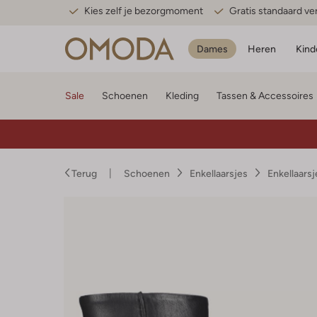
Kies zelf je bezorgmoment
Gratis standaard v
Dames
Heren
Kind
Sale
Schoenen
Kleding
Tassen & Accessoires
Terug
Schoenen
Enkellaarsjes
Enkellaars