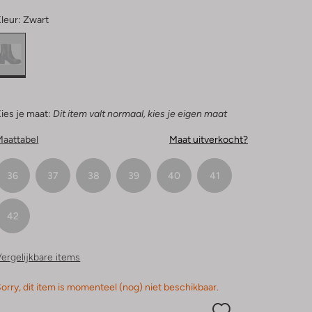
leur:
Zwart
ies je maat:
Dit item valt normaal, kies je eigen maat
Maattabel
Maat uitverkocht?
36
37
38
39
40
41
42
ergelijkbare items
orry, dit item is momenteel (nog) niet beschikbaar.