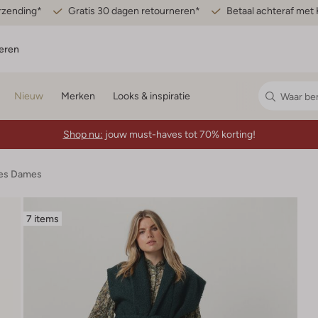
erzending*
Gratis 30 dagen retourneren*
Betaal achteraf met 
eren
Nieuw
Merken
Looks & inspiratie
Shop nu:
jouw must-haves tot 70% korting!
jes Dames
7 items