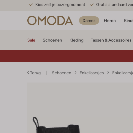
Kies zelf je bezorgmoment
Gratis standaard v
Dames
Heren
Kind
Sale
Schoenen
Kleding
Tassen & Accessoires
Terug
Schoenen
Enkellaarsjes
Enkellaars