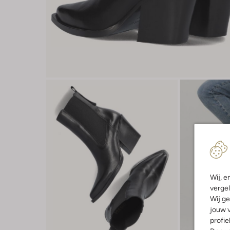
Wij, e
vergel
Wij ge
jouw v
profie