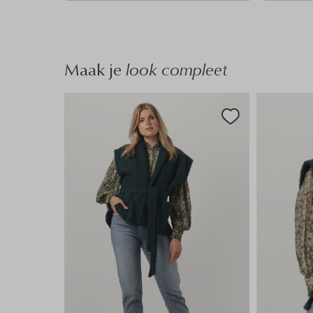
n
n
Maak je
look compleet