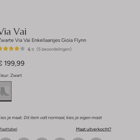
Via Vai
Zwarte Via Vai Enkellaarsjes Gioia Flynn
4
5
4
/5
(5 beoordelingen)
Sterren
€ 199,99
leur:
Zwart
ies je maat:
Dit item valt normaal, kies je eigen maat
Maattabel
Maat uitverkocht?