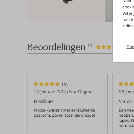
Door o
cooki
Wil je
toeste
indie
Beoordelingen
(5)
5
4
Coo
4
/5
Sterren
5
4
(5)
S
S
25 januari 2024
door Dagmar
09 jan
t
t
Enkellaars
Via Vai 
e
e
Mooie kwaliteit met aansluitende
Een heer
pasvorm. Zowel stoer als chique!
hebben. 
r
r
lopen. N
r
r
normaal 
e
e