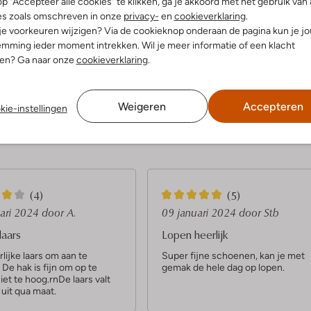
p "Accepteer alle cookies" te klikken, ga je akkoord met het gebruik van 
es zoals omschreven in onze
privacy-
en
cookieverklaring
.
 je voorkeuren wijzigen? Via de cookieknop onderaan de pagina kun je j
Ontdek de look
mming ieder moment intrekken. Wil je meer informatie of een klacht
nen? Ga naar onze
cookieverklaring
.
Product informatie
Weigeren
Accepteren
kie-instellingen
5
(4)
(5)
S
uari 2024
door A.
09 januari 2024
door Stb
t
laars
Lopen heerlijk
e
lijke laars om aan te
Super fijne schoenen, kan je met
De hak is fijn om op te
gemak de hele dag op lopen.
r
iet te hoog.rnDe laars valt
r
uit qua maat.
e