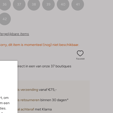
36
37
38
39
40
41
42
ergelijkbare items
orry, dit item is momenteel (nog) niet beschikbaar.
Favoriet
eserveer direct in een van onze 37 boutiques
Gratis verzending
vanaf €75,-
rt, om
Gratis retourneren
binnen 30 dagen*
om een
ies.
Betaal achteraf
met Klarna