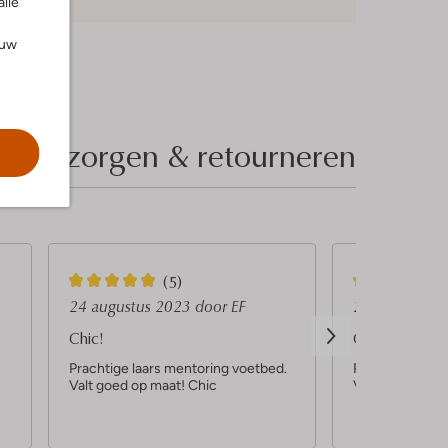
alle
ouw
Bezorgen & retourneren
5
5
(5)
S
S
24 augustus 2023
door EF
24 augustus 
t
t
Chic!
Chic
e
e
Prachtige laars mentoring voetbed.
Prachtige laar
Valt goed op maat! Chic
Valt goed op ma
r
r
r
r
e
e