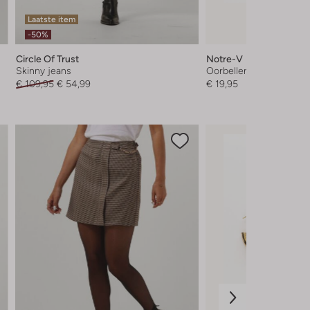
Laatste item
-50%
Circle Of Trust
Notre-V
Skinny jeans
Oorbellen
€ 109,95
€ 54,99
€ 19,95