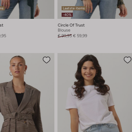
ems
Laatste items
-40%
st
Circle Of Trust
Blouse
9,95
€ 99,95
€ 59,99