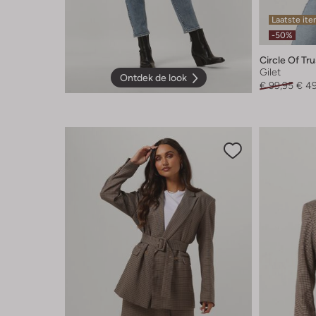
Laatste it
-50%
Circle Of Tru
Gilet
Ontdek de look
€ 99,95
€ 4