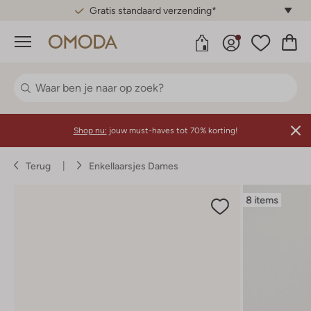
Gratis standaard verzending*
Menu
Shop nu:
jouw must-haves tot 70% korting!
Terug
Enkellaarsjes Dames
8 items