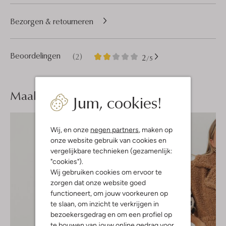
Bezorgen & retourneren
2
2
Beoordelingen
(2)
2
/5
Sterren
Maak je
look compleet
Jum, cookies!
Wij, en onze
negen partners
, maken op
onze website gebruik van cookies en
vergelijkbare technieken (gezamenlijk:
"cookies").
Wij gebruiken cookies om ervoor te
zorgen dat onze website goed
functioneert, om jouw voorkeuren op
te slaan, om inzicht te verkrijgen in
bezoekersgedrag en om een profiel op
te bouwen van jouw online gedrag voor