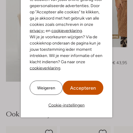
gepersonaliseerde advertenties. Door
op "Accepteer alle cookies" te klikken,
ga je akkoord met het gebruik van alle
cookies zoals omschreven in onze
privacy-
en
cookieverklaring
.
Wil je je voorkeuren wijzigen? Via de
Laatste items
cookieknop onderaan de pagina kun je
-60%
jouw toestemming ieder moment
Notre-V
intrekken. Wil je meer informatie of een
Gilet
klacht indienen? Ga naar onze
€ 109,99
€ 43,95
cookieverklaring
.
Ontdek de look
Accepteren
Weigeren
Cookie-instellingen
Ook iets voor jou?