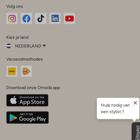
Volg ons
Omoda
Omoda
Omoda
Omoda
Omoda
Kies je land
Instagram
Facebook
TikTok
LinkedIn
YouTube
NEDERLAND
Kies
Verzendmethodes
je
Sluit
land
Nederland
België
(Nederlands)
Download onze Omoda app
Belgique
(Français)
Deutschland