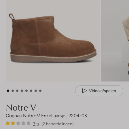
Video afspelen
Notre-V
Cognac Notre-V Enkellaarsjes 2204-03
2
2
2
/5
(2 beoordelingen)