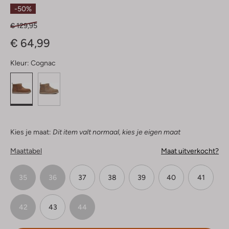
Sterren
-50%
€ 129,95
€ 64,99
Kleur:
Cognac
Kies je maat:
Dit item valt normaal, kies je eigen maat
Maattabel
Maat uitverkocht?
35
36
37
38
39
40
41
42
43
44