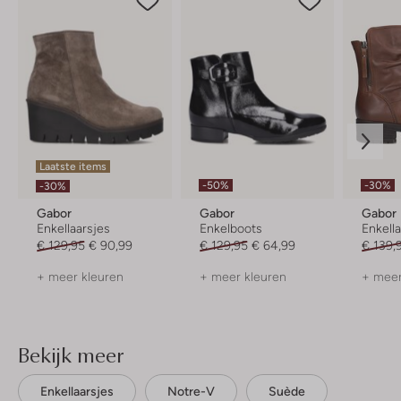
Laatste items
-50%
-30%
-30%
Gabor
Gabor
Gabor
Enkellaarsjes
Enkelboots
Enkell
€ 129,95
€ 90,99
€ 129,95
€ 64,99
€ 139,
+ meer kleuren
+ meer kleuren
+ meer
Bekijk meer
Enkellaarsjes
Notre-V
Suède