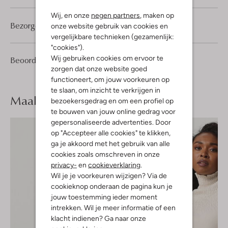
Wij, en onze
negen partners
, maken op
Bezorgen & retourneren
onze website gebruik van cookies en
vergelijkbare technieken (gezamenlijk:
"cookies").
Wij gebruiken cookies om ervoor te
2
4
Beoordelingen
(2)
4
/5
zorgen dat onze website goed
Sterren
functioneert, om jouw voorkeuren op
te slaan, om inzicht te verkrijgen in
Maak je
look compleet
bezoekersgedrag en om een profiel op
te bouwen van jouw online gedrag voor
gepersonaliseerde advertenties. Door
op "Accepteer alle cookies" te klikken,
ga je akkoord met het gebruik van alle
cookies zoals omschreven in onze
privacy-
en
cookieverklaring
.
Wil je je voorkeuren wijzigen? Via de
cookieknop onderaan de pagina kun je
jouw toestemming ieder moment
intrekken. Wil je meer informatie of een
klacht indienen? Ga naar onze