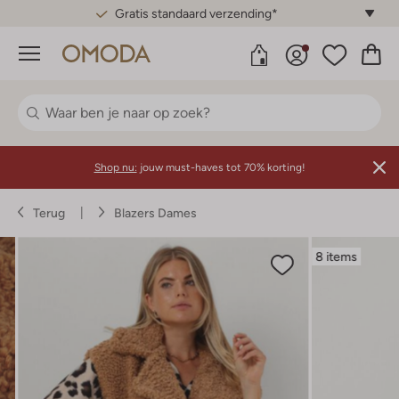
Gratis standaard verzending*
Menu
Shop nu:
jouw must-haves tot 70% korting!
Terug
Blazers Dames
8 items