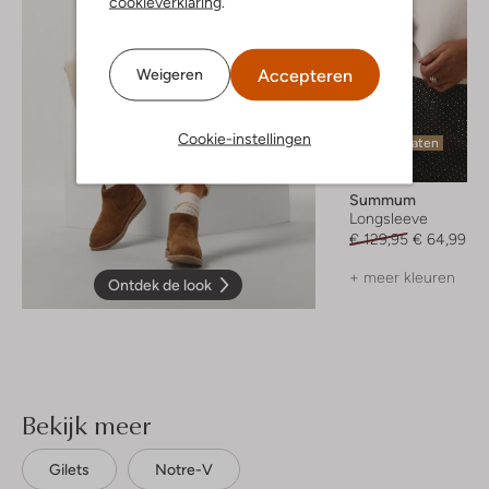
cookieverklaring
.
Accepteren
Weigeren
Cookie-instellingen
Laatste maten
-50%
Summum
Longsleeve
€ 129,95
€ 64,99
+ meer kleuren
Ontdek de look
Bekijk meer
Gilets
Notre-V