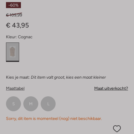
Sterren
-60%
€ 109,99
€ 43,95
Kleur:
Cognac
Kies je maat:
Dit item valt groot, kies een maat kleiner
Maattabel
Maat uitverkocht?
S
M
L
Sorry, dit item is momenteel (nog) niet beschikbaar.