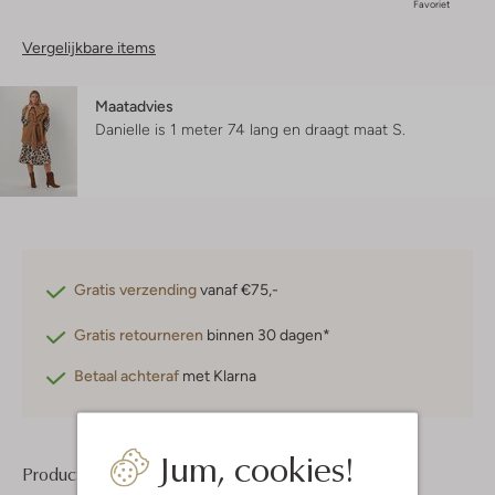
Favoriet
Vergelijkbare items
Maatadvies
Danielle is 1 meter 74 lang en draagt maat S.
Gratis verzending
vanaf €75,-
Gratis retourneren
binnen 30 dagen*
Betaal achteraf
met Klarna
Jum, cookies!
Product informatie