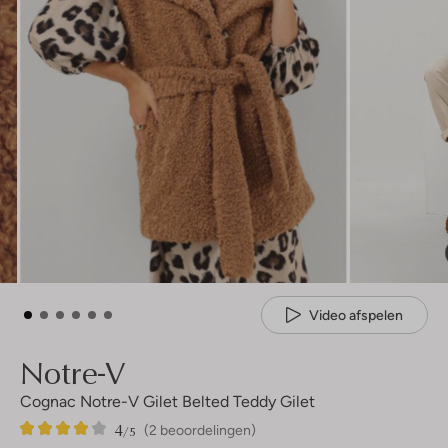
Video afspelen
Notre-V
Cognac Notre-V Gilet Belted Teddy Gilet
4
2
4
/5
(2 beoordelingen)