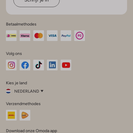
Betaalmethodes
Volg ons
Omoda
Omoda
Omoda
Omoda
Omoda
Kies je land
Instagram
Facebook
TikTok
LinkedIn
YouTube
NEDERLAND
Kies
Verzendmethodes
je
Sluit
land
Nederland
België
(Nederlands)
Download onze Omoda app