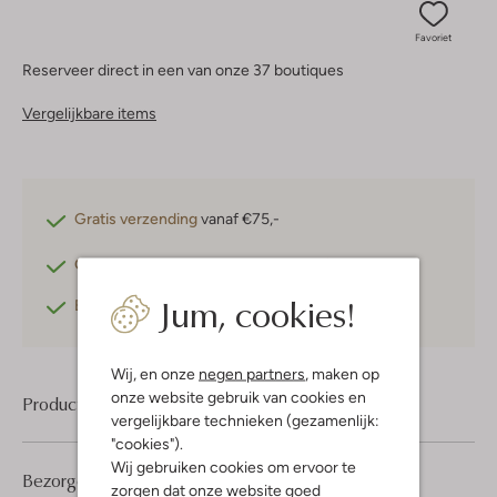
Favoriet
Reserveer direct in een van onze 37 boutiques
Vergelijkbare items
Gratis verzending
vanaf €75,-
Gratis retourneren
binnen 30 dagen*
Jum, cookies!
Betaal achteraf
met Klarna
Wij, en onze
negen partners
, maken op
onze website gebruik van cookies en
Product informatie
vergelijkbare technieken (gezamenlijk:
"cookies").
Wij gebruiken cookies om ervoor te
Bezorgen & retourneren
zorgen dat onze website goed