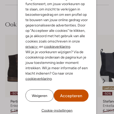
functioneert, om jouw voorkeuren op
te slaan, om inzicht te verkrijgen in
bezoekersgedrag en om een profiel op
te bouwen van jouw online gedrag voor
Ook iets voor jou?
gepersonaliseerde advertenties. Door
op "Accepteer alle cookies" te klikken,
ga je akkoord met het gebruik van alle
cookies zoals omschreven in onze
privacy-
en
cookieverklaring
.
Wil je je voorkeuren wijzigen? Via de
cookieknop onderaan de pagina kun je
jouw toestemming ieder moment
intrekken. Wil je meer informatie of een
klacht indienen? Ga naar onze
cookieverklaring
.
Laatste items
Laatst
-50%
-50%
-50%
Accepteren
Weigeren
Pertini
Pertini
Stefan
Enkellaarsjes
Enkellaarsjes
Enkell
Cookie-instellingen
€ 289,95
€ 144,99
€ 289,95
€ 144,99
€ 199,