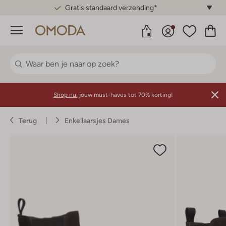
Gratis standaard verzending*
Menu
Shop nu:
jouw must-haves tot 70% korting!
Terug
Enkellaarsjes Dames