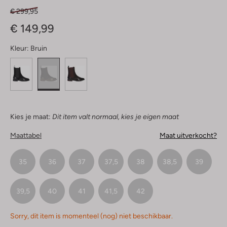
€ 299,95
€ 149,99
Kleur:
Bruin
Kies je maat:
Dit item valt normaal, kies je eigen maat
Maattabel
Maat uitverkocht?
35
36
37
37,5
38
38,5
39
39,5
40
41
41,5
42
Sorry, dit item is momenteel (nog) niet beschikbaar.