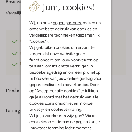
Reserveer direct in een van onze 37 boutiques
Jum, cookies!
Vergelijkbare items
Wij, en onze
negen partners
, maken op
onze website gebruik van cookies en
vergelijkbare technieken (gezamenlijk:
"cookies").
Gratis verzending
vanaf €75,-
Wij gebruiken cookies om ervoor te
Gratis retourneren
binnen 30 dagen*
zorgen dat onze website goed
functioneert, om jouw voorkeuren op
Betaal achteraf
met Klarna
te slaan, om inzicht te verkrijgen in
bezoekersgedrag en om een profiel op
te bouwen van jouw online gedrag voor
gepersonaliseerde advertenties. Door
Product informatie
op "Accepteer alle cookies" te klikken,
ga je akkoord met het gebruik van alle
cookies zoals omschreven in onze
privacy-
en
cookieverklaring
.
Bezorgen & retourneren
Wil je je voorkeuren wijzigen? Via de
cookieknop onderaan de pagina kun je
jouw toestemming ieder moment