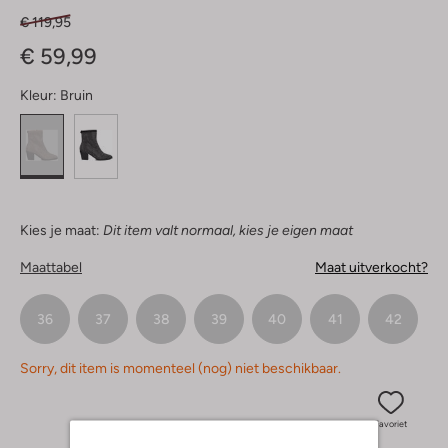
€ 119,95
€ 59,99
Kleur:
Bruin
Kies je maat:
Dit item valt normaal, kies je eigen maat
Maattabel
Maat uitverkocht?
36
37
38
39
40
41
42
Sorry, dit item is momenteel (nog) niet beschikbaar.
Favoriet