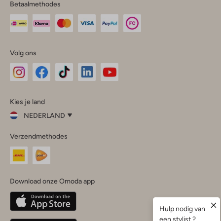
Betaalmethodes
Volg ons
Omoda
Omoda
Omoda
Omoda
Omoda
Kies je land
Instagram
Facebook
TikTok
LinkedIn
YouTube
NEDERLAND
Kies
Verzendmethodes
je
Sluit
land
Nederland
België
(Nederlands)
Download onze Omoda app
Belgique
(Français)
Deutschland