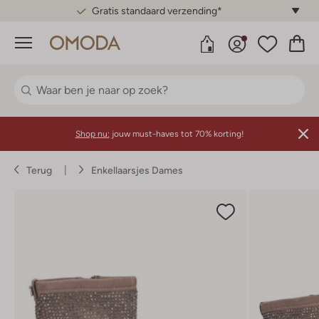
Gratis standaard verzending*
Menu
Shop nu:
jouw must-haves tot 70% korting!
Terug
Enkellaarsjes Dames