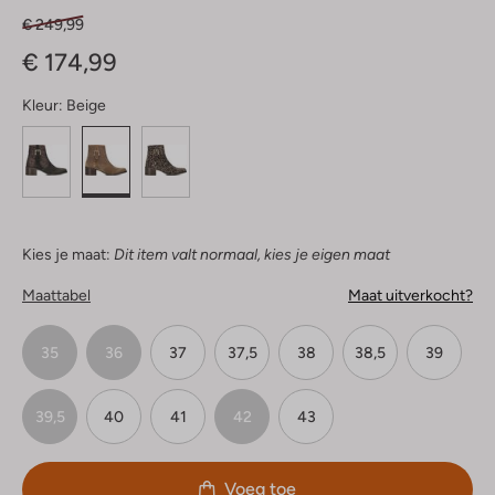
€ 249,99
€ 174,99
Kleur:
Beige
Kies je maat:
Dit item valt normaal, kies je eigen maat
Maattabel
Maat uitverkocht?
35
36
37
37,5
38
38,5
39
39,5
40
41
42
43
Voeg toe