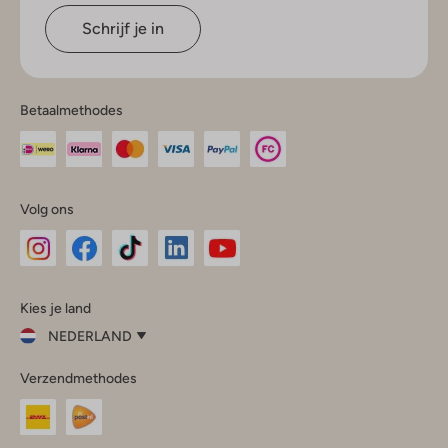
Schrijf je in
Betaalmethodes
Volg ons
Omoda
Omoda
Omoda
Omoda
Omoda
Kies je land
Instagram
Facebook
TikTok
LinkedIn
YouTube
NEDERLAND
Kies
Verzendmethodes
je
Sluit
land
Nederland