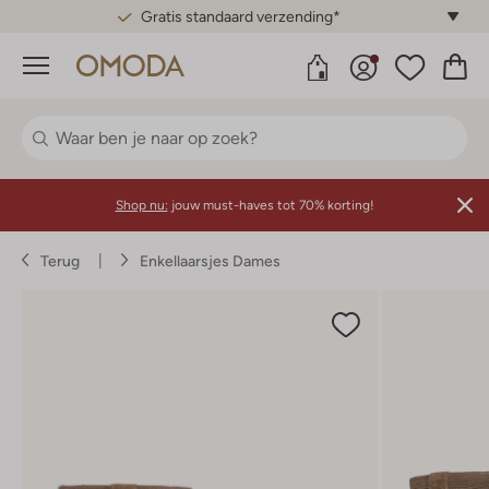
Gratis standaard verzending*
Menu
Shop nu:
jouw must-haves tot 70% korting!
Terug
Enkellaarsjes Dames