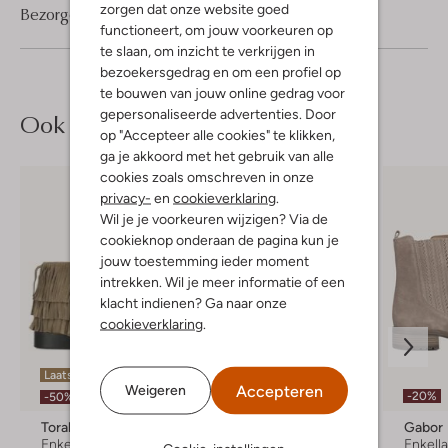
zorgen dat onze website goed
Bezorgen & retourneren
functioneert, om jouw voorkeuren op
te slaan, om inzicht te verkrijgen in
bezoekersgedrag en om een profiel op
te bouwen van jouw online gedrag voor
gepersonaliseerde advertenties. Door
Ook iets voor jou?
op "Accepteer alle cookies" te klikken,
ga je akkoord met het gebruik van alle
cookies zoals omschreven in onze
privacy-
en
cookieverklaring
.
Wil je je voorkeuren wijzigen? Via de
cookieknop onderaan de pagina kun je
jouw toestemming ieder moment
intrekken. Wil je meer informatie of een
klacht indienen? Ga naar onze
cookieverklaring
.
Laatste maten
Laatste item
Accepteren
Weigeren
-20%
-50%
-50%
Toral
Floris Van Bommel
Gabor
Enkellaarsjes
Enkellaarsjes
Enkell