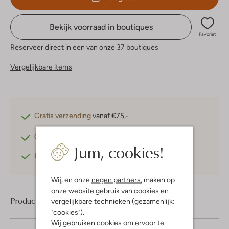
Bekijk voorraad in boutiques
Favoriet
Reserveer direct in een van onze 37 boutiques
Vergelijkbare items
Gratis verzending
vanaf €75,-
Gratis retourneren
binnen 30 dagen*
Jum, cookies!
Betaal achteraf
met Klarna
Wij, en onze
negen partners
, maken op
onze website gebruik van cookies en
Product informatie
vergelijkbare technieken (gezamenlijk:
"cookies").
Wij gebruiken cookies om ervoor te