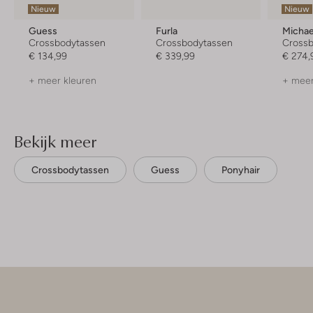
Nieuw
Nieuw
Guess
Furla
Michae
Crossbodytassen
Crossbodytassen
Cross
€ 134,99
€ 339,99
€ 274,
+ meer kleuren
+ meer
Bekijk meer
Crossbodytassen
Guess
Ponyhair