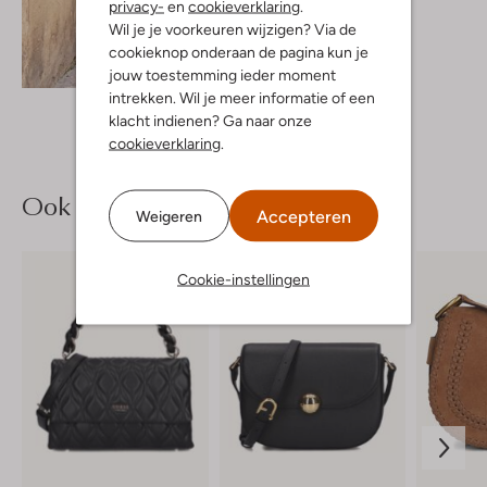
privacy-
en
cookieverklaring
.
€ 69,99
Wil je je voorkeuren wijzigen? Via de
cookieknop onderaan de pagina kun je
Ontdek de look
jouw toestemming ieder moment
intrekken. Wil je meer informatie of een
klacht indienen? Ga naar onze
cookieverklaring
.
Ook iets voor jou?
Accepteren
Weigeren
Cookie-instellingen