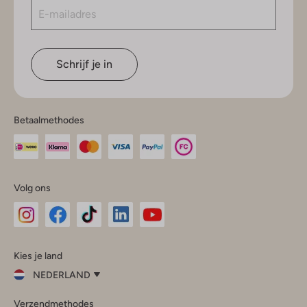
Schrijf je in
Betaalmethodes
Volg ons
Omoda
Omoda
Omoda
Omoda
Omoda
Kies je land
Instagram
Facebook
TikTok
LinkedIn
YouTube
NEDERLAND
Kies
Verzendmethodes
je