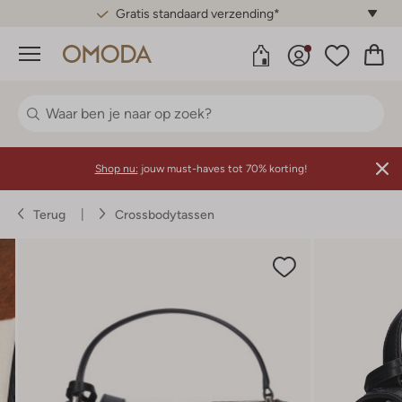
Gratis standaard verzending*
Menu
Shop nu:
jouw must-haves tot 70% korting!
Terug
Crossbodytassen