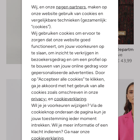
Wij, en onze
negen partners
, maken op
onze website gebruik van cookies en
vergelijkbare technieken (gezamenlijk:
"cookies").
Wij gebruiken cookies om ervoor te
Laatste items
zorgen dat onze website goed
-20%
functioneert, om jouw voorkeuren op
Refined Department
te slaan, om inzicht te verkrijgen in
Longsleeve
Ontdek de look
bezoekersgedrag en om een profiel op
€ 54,95
€ 43,99
te bouwen van jouw online gedrag voor
gepersonaliseerde advertenties. Door
op "Accepteer alle cookies" te klikken,
ga je akkoord met het gebruik van alle
cookies zoals omschreven in onze
privacy-
en
cookieverklaring
.
Wil je je voorkeuren wijzigen? Via de
cookieknop onderaan de pagina kun je
jouw toestemming ieder moment
intrekken. Wil je meer informatie of een
klacht indienen? Ga naar onze
cookieverklaring
.