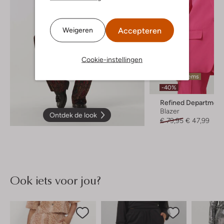
Accepteren
Weigeren
Cookie-instellingen
Laatste items
-40%
Refined Department
Blazer
Ontdek de look
€ 79,95
€ 47,99
Ook iets voor jou?