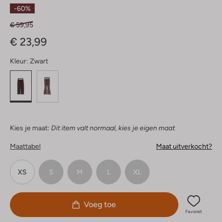
Sterren
-60%
€ 59,95
€ 23,99
Kleur:
Zwart
Kies je maat:
Dit item valt normaal, kies je eigen maat
Maattabel
Maat uitverkocht?
XS
S
M
L
XL
Voeg toe
Favoriet