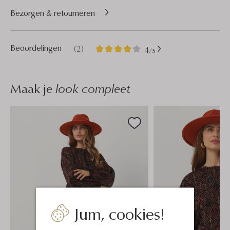
Bezorgen & retourneren
2
4
Beoordelingen
(2)
4
/5
Sterren
Maak je
look compleet
Jum, cookies!