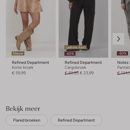
Laatste item
Nieuw
-60%
-60%
Refined Department
Refined Department
Notes
Korte broek
Cargobroek
Pantal
€ 59,99
€ 59,95
€ 23,99
€ 134,
Bekijk meer
Flared broeken
Refined Department