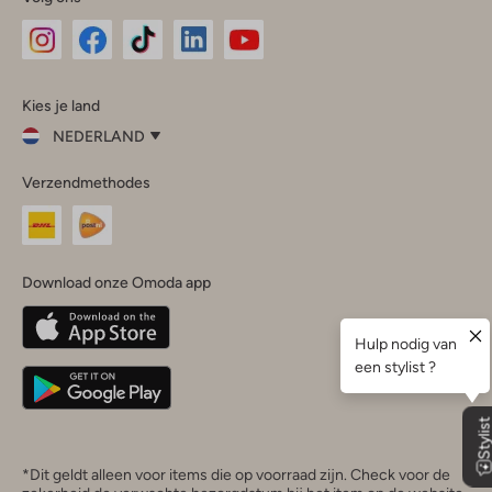
Omoda
Omoda
Omoda
Omoda
Omoda
Kies je land
Instagram
Facebook
TikTok
LinkedIn
YouTube
NEDERLAND
Kies
Verzendmethodes
je
Sluit
land
Nederland
België
(Nederlands)
Download onze Omoda app
Belgique
(Français)
Deutschland
*Dit geldt alleen voor items die op voorraad zijn. Check voor de