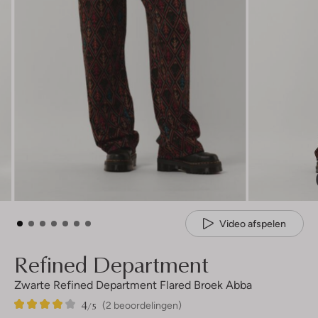
Video afspelen
Refined Department
Zwarte Refined Department Flared Broek Abba
4
2
4
/5
(2 beoordelingen)