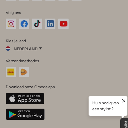
Volg ons
Omoda
Omoda
Omoda
Omoda
Omoda
Kies je land
Instagram
Facebook
TikTok
LinkedIn
YouTube
NEDERLAND
Kies
Verzendmethodes
je
Sluit
land
Nederland
België
(Nederlands)
Download onze Omoda app
Belgique
(Français)
Deutschland