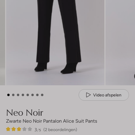
Video afspelen
Neo Noir
Zwarte Neo Noir Pantalon Alice Suit Pants
3
2
3
/5
(2 beoordelingen)