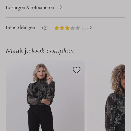
Bezorgen & retourneren
2
3
Beoordelingen
(2)
3
/5
Sterren
Maak je
look compleet