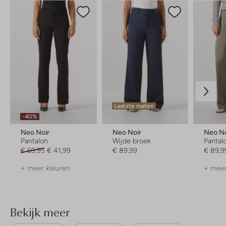
Laatste maten
-40%
Neo Noir
Neo Noir
Neo No
Pantalon
Wijde broek
Pantal
€ 69,95
€ 41,99
€ 89,99
€ 89,9
+ meer kleuren
+ meer
Bekijk meer