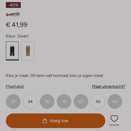
Sterren
-40%
€ 69,99
€ 41,99
Kleur:
Zwart
Kies je maat:
Dit item valt normaal, kies je eigen maat
Maattabel
Maat uitverkocht?
32
34
36
38
40
42
44
Voeg toe
Favoriet