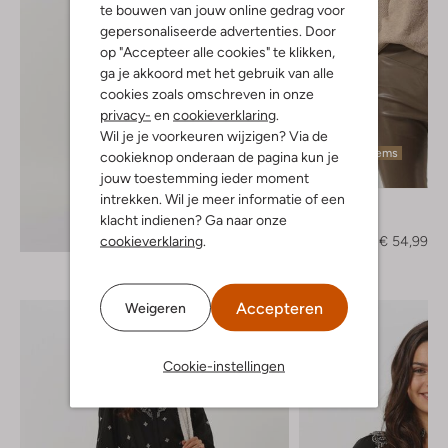
te bouwen van jouw online gedrag voor
gepersonaliseerde advertenties. Door
op "Accepteer alle cookies" te klikken,
ga je akkoord met het gebruik van alle
cookies zoals omschreven in onze
privacy-
en
cookieverklaring
.
Wil je je voorkeuren wijzigen? Via de
Laatste items
cookieknop onderaan de pagina kun je
-50%
jouw toestemming ieder moment
intrekken. Wil je meer informatie of een
Simple
klacht indienen? Ga naar onze
Trui
Ontdek de look
cookieverklaring
.
€ 109,95
€ 54,99
Accepteren
Weigeren
Cookie-instellingen