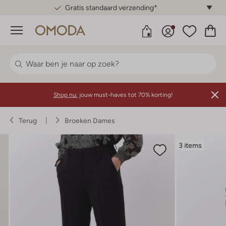
Gratis standaard verzending*
Menu
Shop nu:
jouw must-haves tot 70% korting!
Terug
Broeken Dames
3 items