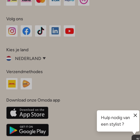
Volg ons
Omoda
Omoda
Omoda
Omoda
Omoda
Kies je land
Instagram
Facebook
TikTok
LinkedIn
YouTube
NEDERLAND
Kies
Verzendmethodes
je
Sluit
land
Nederland
België
(Nederlands)
Download onze Omoda app
Belgique
(Français)
Deutschland