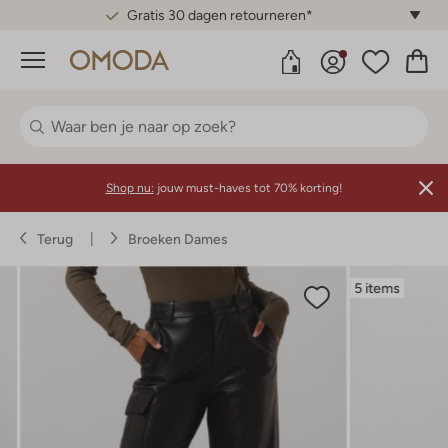
Gratis 30 dagen retourneren*
Menu
Shop nu:
jouw must-haves tot 70% korting!
Terug
Broeken Dames
5 items