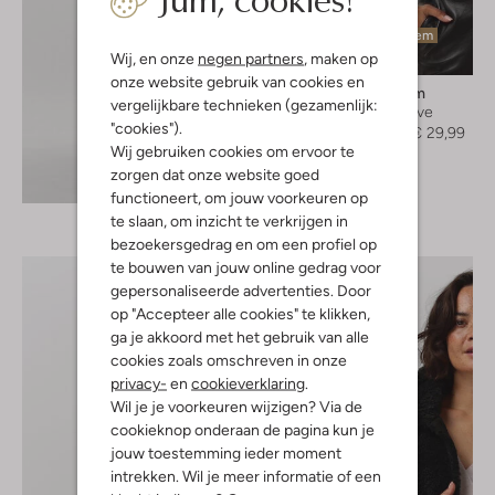
Laatste item
Wij, en onze
negen partners
, maken op
-40%
onze website gebruik van cookies en
Modström
vergelijkbare technieken (gezamenlijk:
Longsleeve
"cookies").
€ 49,95
€ 29,99
Wij gebruiken cookies om ervoor te
zorgen dat onze website goed
Ontdek de look
functioneert, om jouw voorkeuren op
te slaan, om inzicht te verkrijgen in
bezoekersgedrag en om een profiel op
te bouwen van jouw online gedrag voor
gepersonaliseerde advertenties. Door
op "Accepteer alle cookies" te klikken,
ga je akkoord met het gebruik van alle
cookies zoals omschreven in onze
privacy-
en
cookieverklaring
.
Wil je je voorkeuren wijzigen? Via de
cookieknop onderaan de pagina kun je
jouw toestemming ieder moment
intrekken. Wil je meer informatie of een