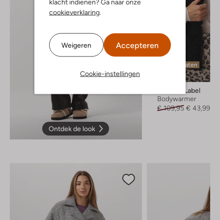
klacht indienen? Ga naar onze
cookieverklaring
.
Accepteren
Weigeren
Laatste maten
Cookie-instellingen
-60%
Another Label
Bodywarmer
€ 109,95
€ 43,99
Ontdek de look