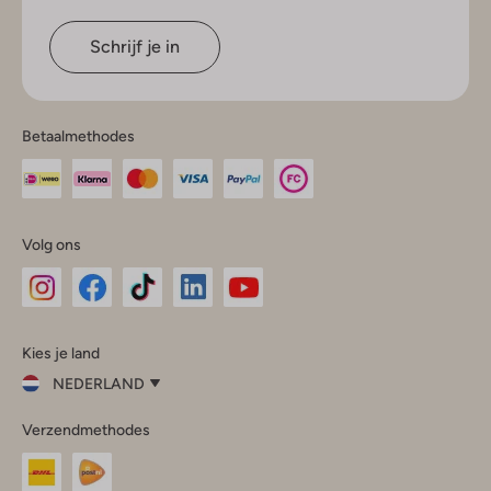
Schrijf je in
Betaalmethodes
Volg ons
Omoda
Omoda
Omoda
Omoda
Omoda
Kies je land
Instagram
Facebook
TikTok
LinkedIn
YouTube
NEDERLAND
Kies
Verzendmethodes
je
Sluit
land
Nederland