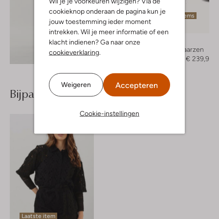
Wil je je voorkeuren wijzigen? Via de
cookieknop onderaan de pagina kun je
Laatste items
jouw toestemming ieder moment
-40%
intrekken. Wil je meer informatie of een
Toral
klacht indienen? Ga naar onze
Cowboylaarzen
cookieverklaring
.
Ontdek de look
€ 399,95
€ 239,99
Accepteren
Weigeren
Bijpassende producten
Cookie-instellingen
Laatste item