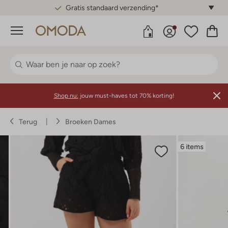
Gratis standaard verzending*
Menu
Shop nu:
jouw must-haves tot 70% korting!
Terug
Broeken Dames
6 items