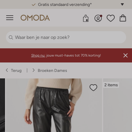
Gratis standaard verzending*
Menu
Shop nu:
jouw must-haves tot 70% korting!
Terug
Broeken Dames
2 items