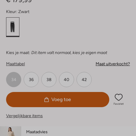
Kleur:
Zwart
Kies je maat:
Dit item valt normaal, kies je eigen maat
Maattabel
Maat uitverkocht?
34
36
38
40
42
Voeg toe
Favoriet
Vergelijkbare items
Maatadvies