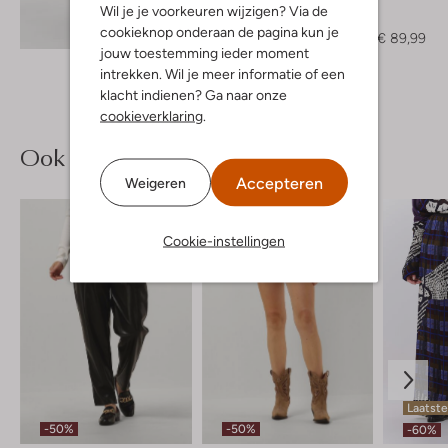
Dante6
Wil je je voorkeuren wijzigen? Via de
Trui
Ontdek de look
cookieknop onderaan de pagina kun je
€ 179,99
€ 89,99
jouw toestemming ieder moment
intrekken. Wil je meer informatie of een
klacht indienen? Ga naar onze
cookieverklaring
.
Ook iets voor jou?
Accepteren
Weigeren
Cookie-instellingen
Laatst
-50%
-50%
-60%