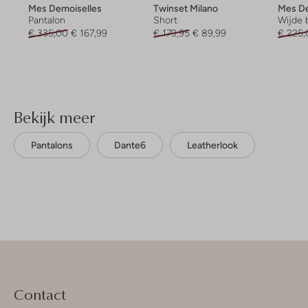
Mes Demoiselles
Twinset Milano
Mes De
Pantalon
Short
Wijde 
€ 335,00
€ 167,99
€ 179,95
€ 89,99
€ 225,
Bekijk meer
Pantalons
Dante6
Leatherlook
Contact