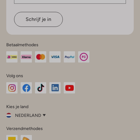
Schrijf je in
Betaalmethodes
Volg ons
Omoda
Omoda
Omoda
Omoda
Omoda
Kies je land
Instagram
Facebook
TikTok
LinkedIn
YouTube
NEDERLAND
Kies
Verzendmethodes
je
Sluit
land