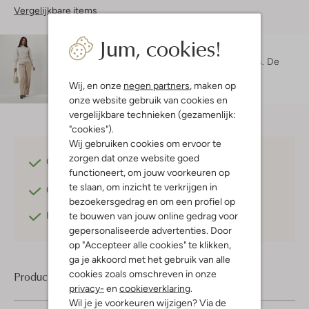
Vergelijkbare items
Jum, cookies!
Maatadvies
Maruschka is 1 meter 72 lang en draagt maat s.
De
pasvorm is
wide
.
Wij, en onze
negen partners
, maken op
onze website gebruik van cookies en
vergelijkbare technieken (gezamenlijk:
"cookies").
Wij gebruiken cookies om ervoor te
zorgen dat onze website goed
Gratis verzending
vanaf €75,-
functioneert, om jouw voorkeuren op
te slaan, om inzicht te verkrijgen in
Gratis retourneren
binnen 30 dagen*
bezoekersgedrag en om een profiel op
Betaal achteraf
met Klarna
te bouwen van jouw online gedrag voor
gepersonaliseerde advertenties. Door
op "Accepteer alle cookies" te klikken,
ga je akkoord met het gebruik van alle
cookies zoals omschreven in onze
Product informatie
privacy-
en
cookieverklaring
.
Wil je je voorkeuren wijzigen? Via de