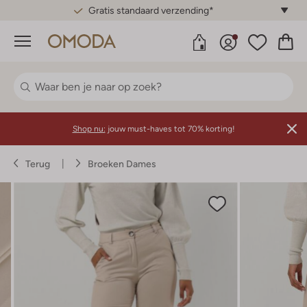
Gratis standaard verzending*
Menu
Shop nu:
jouw must-haves tot 70% korting!
Terug
Broeken Dames