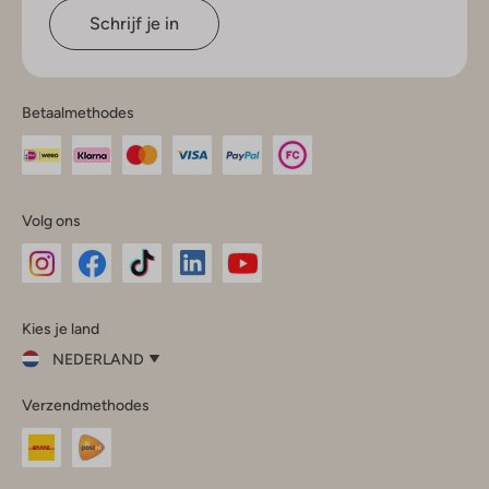
Schrijf je in
Betaalmethodes
Volg ons
Omoda
Omoda
Omoda
Omoda
Omoda
Kies je land
Instagram
Facebook
TikTok
LinkedIn
YouTube
NEDERLAND
Kies
Verzendmethodes
je
Sluit
land
Nederland