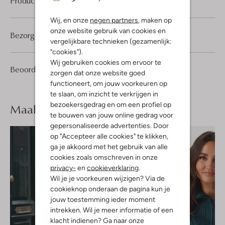
Product informatie
Wij, en onze
negen partners
, maken op
onze website gebruik van cookies en
Bezorgen & retourneren
vergelijkbare technieken (gezamenlijk:
"cookies").
Wij gebruiken cookies om ervoor te
1
4
Beoordelingen
(1)
4
/5
zorgen dat onze website goed
Sterren
functioneert, om jouw voorkeuren op
te slaan, om inzicht te verkrijgen in
bezoekersgedrag en om een profiel op
Maak je
look compleet
te bouwen van jouw online gedrag voor
gepersonaliseerde advertenties. Door
op "Accepteer alle cookies" te klikken,
ga je akkoord met het gebruik van alle
cookies zoals omschreven in onze
privacy-
en
cookieverklaring
.
Wil je je voorkeuren wijzigen? Via de
cookieknop onderaan de pagina kun je
jouw toestemming ieder moment
intrekken. Wil je meer informatie of een
klacht indienen? Ga naar onze