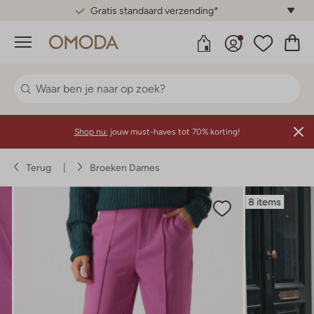
Gratis standaard verzending*
Menu
Shop nu:
jouw must-haves tot 70% korting!
Terug
Broeken Dames
8 items