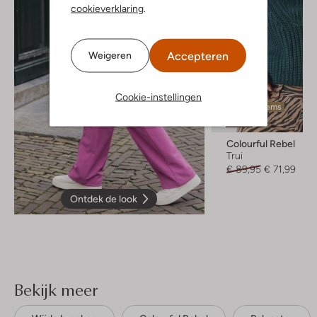
cookieverklaring
.
Accepteren
Weigeren
Cookie-instellingen
Laatste items
-20%
Colourful Rebel
Trui
€ 89,95
€ 71,99
Ontdek de look
Bekijk meer