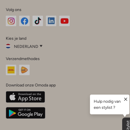
Volg ons
Omoda
Omoda
Omoda
Omoda
Omoda
Kies je land
Instagram
Facebook
TikTok
LinkedIn
YouTube
NEDERLAND
Kies
Verzendmethodes
je
Sluit
land
Nederland
België
(Nederlands)
Download onze Omoda app
Belgique
(Français)
Deutschland