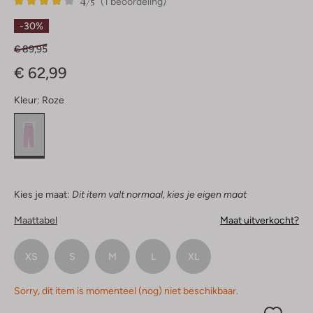
4
1
4
/5
(1 beoordeling)
Sterren
-30%
€ 89,95
€ 62,99
Kleur:
Roze
Kies je maat:
Dit item valt normaal, kies je eigen maat
Maattabel
Maat uitverkocht?
XS
S
M
L
XL
Sorry, dit item is momenteel (nog) niet beschikbaar.