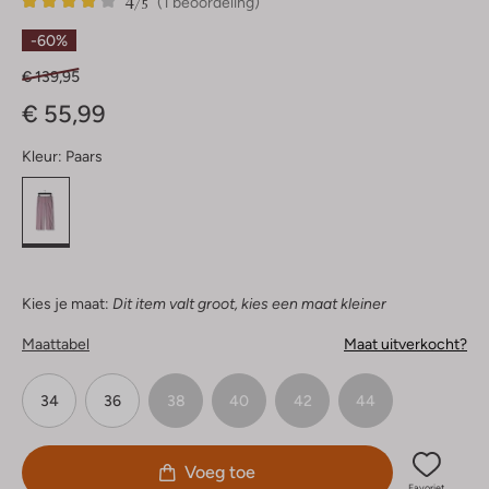
4
1
4
/5
(1 beoordeling)
Sterren
-60%
€ 139,95
€ 55,99
Kleur:
Paars
Kies je maat:
Dit item valt groot, kies een maat kleiner
Maattabel
Maat uitverkocht?
34
36
38
40
42
44
Voeg toe
Favoriet