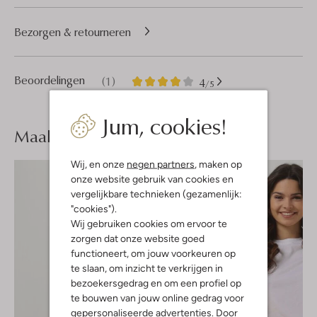
Bezorgen & retourneren
1
4
Beoordelingen
(1)
4
/5
Sterren
Jum, cookies!
Maak je
look compleet
Wij, en onze
negen partners
, maken op
onze website gebruik van cookies en
vergelijkbare technieken (gezamenlijk:
"cookies").
Wij gebruiken cookies om ervoor te
zorgen dat onze website goed
functioneert, om jouw voorkeuren op
te slaan, om inzicht te verkrijgen in
bezoekersgedrag en om een profiel op
te bouwen van jouw online gedrag voor
gepersonaliseerde advertenties. Door