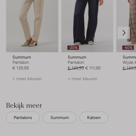
-20%
-60%
Summum
Summum
Summ
Pantalon
Pantalon
Wijde 
€ 139,99
€ 139,99
€ 111,99
€ 139,
+ meer kleuren
+ meer kleuren
Bekijk meer
Pantalons
Summum
Katoen