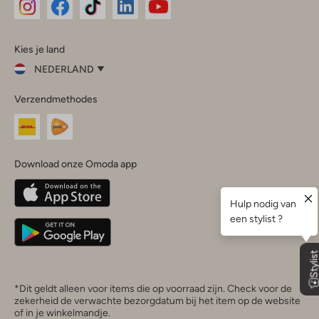
Omoda
Omoda
Omoda
Omoda
Omoda
Kies je land
Instagram
Facebook
TikTok
LinkedIn
YouTube
NEDERLAND
Kies
Verzendmethodes
je
Sluit
land
Nederland
België
(Nederlands)
Download onze Omoda app
Belgique
(Français)
Deutschland
*Dit geldt alleen voor items die op voorraad zijn. Check voor de
zekerheid de verwachte bezorgdatum bij het item op de website
of in je winkelmandje.