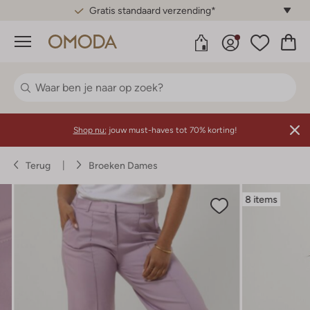
Gratis standaard verzending*
Menu
Shop nu:
jouw must-haves tot 70% korting!
Terug
Broeken Dames
8 items