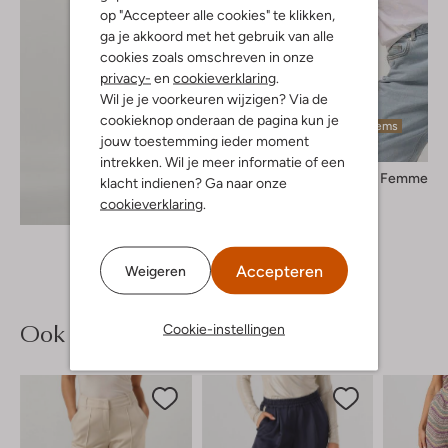
op "Accepteer alle cookies" te klikken,
ga je akkoord met het gebruik van alle
cookies zoals omschreven in onze
privacy-
en
cookieverklaring
.
Wil je je voorkeuren wijzigen? Via de
cookieknop onderaan de pagina kun je
Laatste items
jouw toestemming ieder moment
intrekken. Wil je meer informatie of een
Selected Femme
klacht indienen? Ga naar onze
T-shirt
Ontdek de look
cookieverklaring
.
€ 19,95
Accepteren
Weigeren
Ook iets voor jou?
Cookie-instellingen