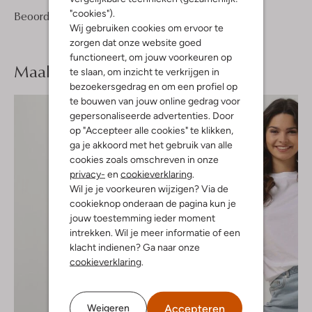
"cookies").
1
2
Beoordelingen
(1)
2
/5
Wij gebruiken cookies om ervoor te
Sterren
zorgen dat onze website goed
functioneert, om jouw voorkeuren op
Maak je
look compleet
te slaan, om inzicht te verkrijgen in
bezoekersgedrag en om een profiel op
te bouwen van jouw online gedrag voor
gepersonaliseerde advertenties. Door
op "Accepteer alle cookies" te klikken,
ga je akkoord met het gebruik van alle
cookies zoals omschreven in onze
privacy-
en
cookieverklaring
.
Wil je je voorkeuren wijzigen? Via de
cookieknop onderaan de pagina kun je
jouw toestemming ieder moment
intrekken. Wil je meer informatie of een
klacht indienen? Ga naar onze
cookieverklaring
.
Accepteren
Weigeren