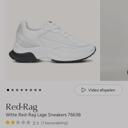
Video afspelen
Red-Rag
Witte Red-Rag Lage Sneakers 76638
2
1
2
/5
(1 beoordeling)