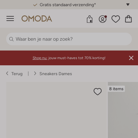
Gratis standaard verzending*
Menu
Shop nu:
jouw must-haves tot 70% korting!
Terug
Sneakers Dames
8 items