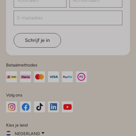
Schrijf je in
Betaalmethodes
Volg ons
Omoda
Omoda
Omoda
Omoda
Omoda
Kies je land
Instagram
Facebook
TikTok
LinkedIn
YouTube
NEDERLAND