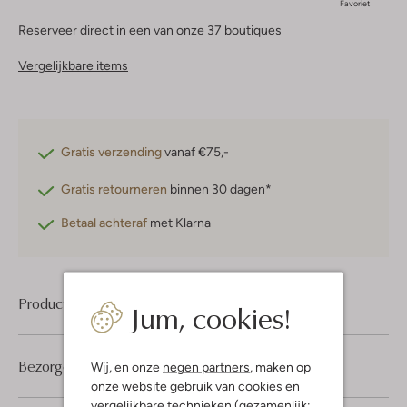
Favoriet
Reserveer direct in een van onze 37 boutiques
Vergelijkbare items
Gratis verzending
vanaf €75,-
Gratis retourneren
binnen 30 dagen*
Betaal achteraf
met Klarna
Product informatie
Jum, cookies!
Bezorgen & retourneren
Wij, en onze
negen partners
, maken op
onze website gebruik van cookies en
vergelijkbare technieken (gezamenlijk: