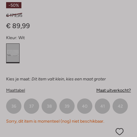
Sterren
-50%
€ 179,95
€ 89,99
Kleur:
Wit
Kies je maat:
Dit item valt klein, kies een maat groter
Maattabel
Maat uitverkocht?
36
37
38
39
40
41
42
Sorry, dit item is momenteel (nog) niet beschikbaar.