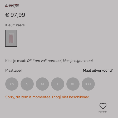
€ 139,95
€ 97,99
Kleur:
Paars
Kies je maat:
Dit item valt normaal, kies je eigen maat
Maattabel
Maat uitverkocht?
XS
S
M
L
XL
XXL
Sorry, dit item is momenteel (nog) niet beschikbaar.
Favoriet