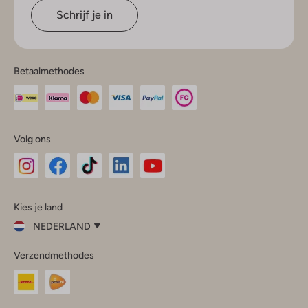
Schrijf je in
Betaalmethodes
Volg ons
Omoda
Omoda
Omoda
Omoda
Omoda
Kies je land
Instagram
Facebook
TikTok
LinkedIn
YouTube
NEDERLAND
Kies
Verzendmethodes
je
Sluit
land
Nederland