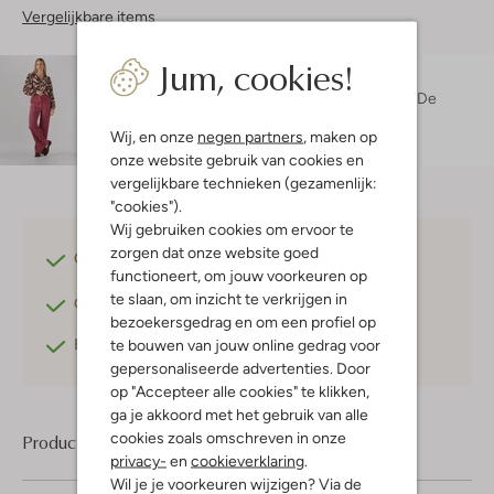
Vergelijkbare items
Jum, cookies!
Maatadvies
Danielle is 1 meter 74 lang en draagt maat 36.
De
pasvorm is
losvallend
.
Wij, en onze
negen partners
, maken op
onze website gebruik van cookies en
vergelijkbare technieken (gezamenlijk:
"cookies").
Wij gebruiken cookies om ervoor te
zorgen dat onze website goed
Gratis verzending
vanaf €75,-
functioneert, om jouw voorkeuren op
te slaan, om inzicht te verkrijgen in
Gratis retourneren
binnen 30 dagen*
bezoekersgedrag en om een profiel op
Betaal achteraf
met Klarna
te bouwen van jouw online gedrag voor
gepersonaliseerde advertenties. Door
op "Accepteer alle cookies" te klikken,
ga je akkoord met het gebruik van alle
cookies zoals omschreven in onze
Product informatie
privacy-
en
cookieverklaring
.
Wil je je voorkeuren wijzigen? Via de