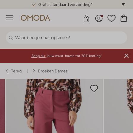
Gratis standaard verzending*
Menu
Shop nu:
jouw must-haves tot 70% korting!
Terug
Broeken Dames