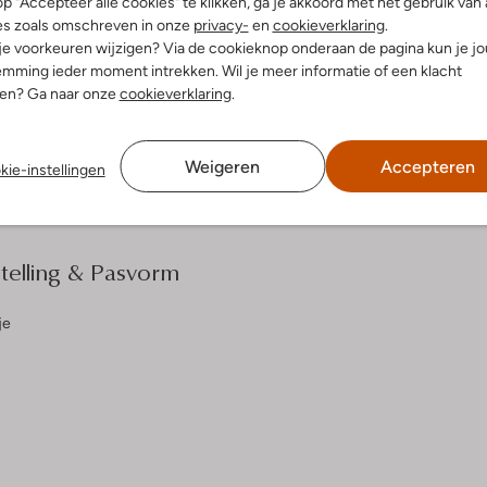
p "Accepteer alle cookies" te klikken, ga je akkoord met het gebruik van 
es zoals omschreven in onze
privacy-
en
cookieverklaring
.
 je voorkeuren wijzigen? Via de cookieknop onderaan de pagina kun je j
dek de look
Ontdek de look
mming ieder moment intrekken. Wil je meer informatie of een klacht
nen? Ga naar onze
cookieverklaring
.
Bezorgen & retourneren
Weigeren
Accepteren
kie-instellingen
elling & Pasvorm
je