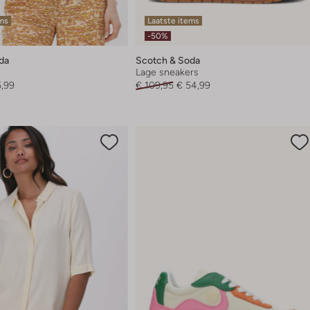
ems
Laatste items
-50%
da
Scotch & Soda
Lage sneakers
5,99
€ 109,95
€ 54,99