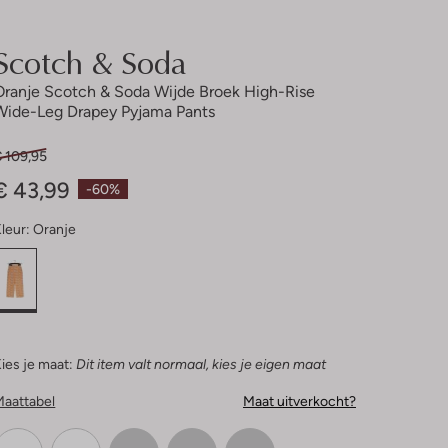
Scotch & Soda
Oranje Scotch & Soda Wijde Broek High-Rise
Wide-Leg Drapey Pyjama Pants
€ 109,95
€ 43,99
-60%
leur:
Oranje
ies je maat:
Dit item valt normaal, kies je eigen maat
Maattabel
Maat uitverkocht?