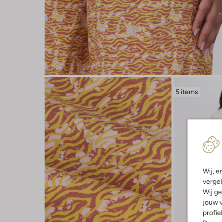
5 items
Wij, e
vergel
Wij ge
jouw v
profie