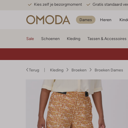
Kies zelf je bezorgmoment
Gratis standaard v
Dames
Heren
Kind
Sale
Schoenen
Kleding
Tassen & Accessoires
Terug
Kleding
Broeken
Broeken Dames