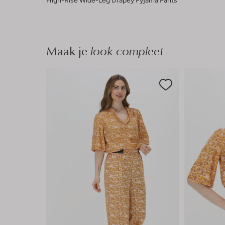
High-Rise Wide-Leg Drapey Pyjama Pants
Maak je
look compleet