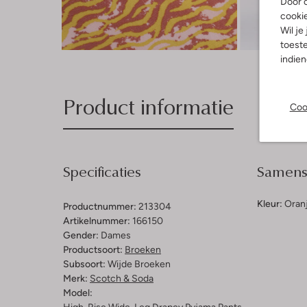
Door o
cooki
Wil je
Ont
toeste
indie
Product informatie
Coo
Specificaties
Samenst
Kleur:
Oran
Productnummer:
213304
Artikelnummer:
166150
Gender:
Dames
Productsoort:
Broeken
Subsoort:
Wijde Broeken
Merk:
Scotch & Soda
Model: