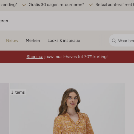
erzending*
Gratis 30 dagen retourneren*
Betaal achteraf met 
eren
Nieuw
Merken
Looks & inspiratie
Shop nu:
jouw must-haves tot 70% korting!
3 items