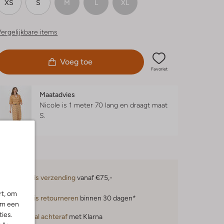
XS
S
M
L
XL
ergelijkbare items
Voeg toe
Favoriet
Maatadvies
Nicole is 1 meter 70 lang en draagt maat
S.
Gratis verzending
vanaf €75,-
rt, om
Gratis retourneren
binnen 30 dagen*
om een
ies.
Betaal achteraf
met Klarna