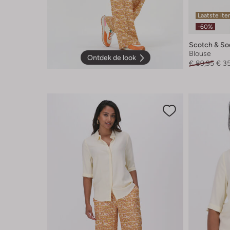
Laatste it
-60%
Scotch & So
Blouse
Ontdek de look
€ 89,95
€ 3