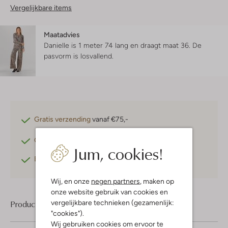
Vergelijkbare items
Maatadvies
Danielle is 1 meter 74 lang en draagt maat 36.
De
pasvorm is
losvallend
.
Gratis verzending
vanaf €75,-
Gratis retourneren
binnen 30 dagen*
Jum, cookies!
Betaal achteraf
met Klarna
Wij, en onze
negen partners
, maken op
onze website gebruik van cookies en
vergelijkbare technieken (gezamenlijk:
Product informatie
"cookies").
Wij gebruiken cookies om ervoor te