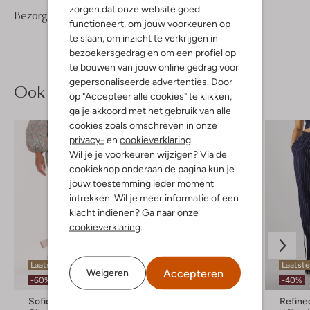
zorgen dat onze website goed
Bezorgen & retourneren
functioneert, om jouw voorkeuren op
te slaan, om inzicht te verkrijgen in
bezoekersgedrag en om een profiel op
te bouwen van jouw online gedrag voor
gepersonaliseerde advertenties. Door
Ook iets voor jou?
op "Accepteer alle cookies" te klikken,
ga je akkoord met het gebruik van alle
cookies zoals omschreven in onze
privacy-
en
cookieverklaring
.
Wil je je voorkeuren wijzigen? Via de
cookieknop onderaan de pagina kun je
jouw toestemming ieder moment
intrekken. Wil je meer informatie of een
klacht indienen? Ga naar onze
cookieverklaring
.
Laatste item
Laatste
Accepteren
Weigeren
-60%
-60%
-40%
Sofie Schnoor
Rough Studios
Refine