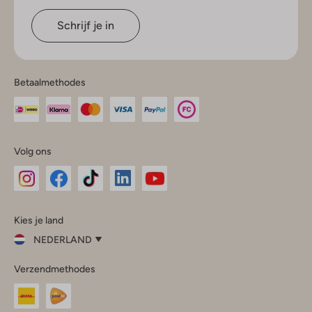
Schrijf je in
Betaalmethodes
Volg ons
Omoda
Omoda
Omoda
Omoda
Omoda
Kies je land
Instagram
Facebook
TikTok
LinkedIn
YouTube
NEDERLAND
Kies
Verzendmethodes
je
Sluit
land
Nederland