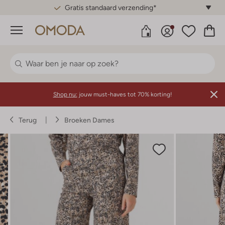
Gratis standaard verzending*
Menu
Shop nu:
jouw must-haves tot 70% korting!
Terug
Broeken Dames