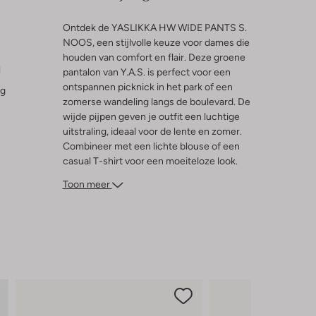
Ontdek de YASLIKKA HW WIDE PANTS S.
NOOS, een stijlvolle keuze voor dames die
houden van comfort en flair. Deze groene
l
pantalon van Y.A.S. is perfect voor een
ontspannen picknick in het park of een
ng
zomerse wandeling langs de boulevard. De
wijde pijpen geven je outfit een luchtige
uitstraling, ideaal voor de lente en zomer.
Combineer met een lichte blouse of een
casual T-shirt voor een moeiteloze look.
Voeg een paar sandalen toe en je bent
Toon meer
klaar om te genieten van de zonnige
dagen. Deze broek is een veelzijdige
aanvulling op je garderobe.