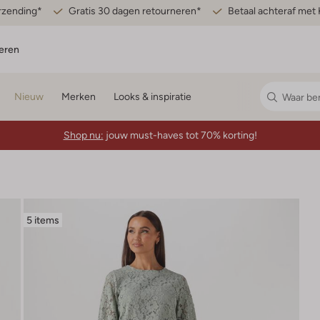
erzending*
Gratis 30 dagen retourneren*
Betaal achteraf met 
eren
Nieuw
Merken
Looks & inspiratie
Shop nu:
jouw must-haves tot 70% korting!
5 items