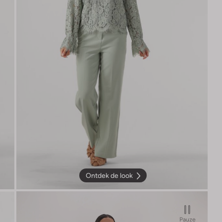
Ontdek de look
Pauze