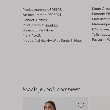
Kleur:
Groe
Productnummer:
305628
Patroon:
Ef
Artikelnummer:
26030711
Materiaal:
P
Gender:
Dames
Materiaalp
Productsoort:
Broeken
67% Polyest
Subsoort:
Pantalons
Taillehoogt
Merk:
Y.a.s.
Pasvorm:
W
Model:
Yaslikka Hw Wide Pants S. Noos
Maak je
look compleet