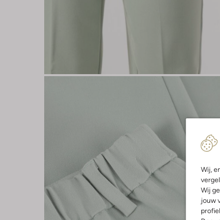
Wij, e
vergel
Wij ge
jouw v
profie