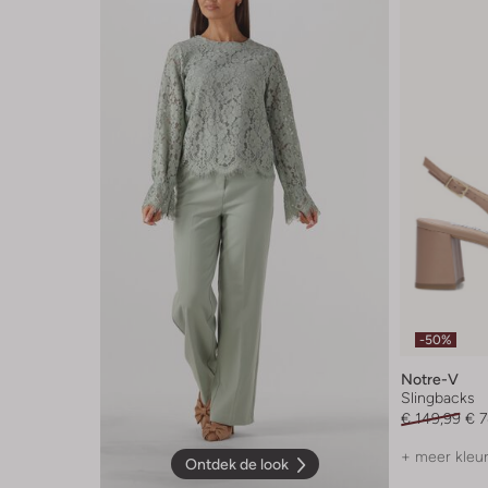
-50%
Notre-V
Slingbacks
€ 149,99
€ 7
+ meer kleu
Ontdek de look