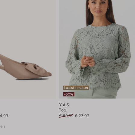
Laatste maten
-60%
Y.a.s.
Top
4,99
€ 59,99
€ 23,99
ren