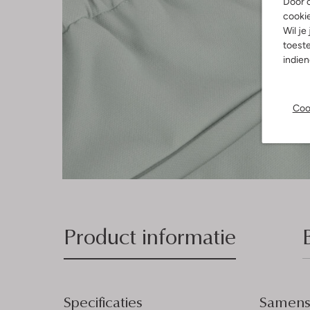
Door o
cooki
Wil je
toeste
indie
Coo
Product informatie
Specificaties
Samenst