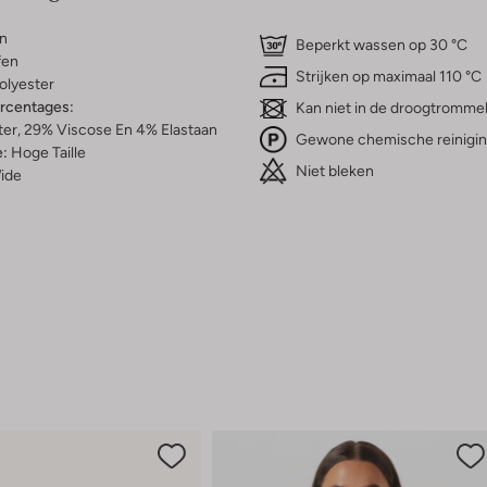
n
Beperkt wassen op 30 °C
fen
Strijken op maximaal 110 °C
olyester
ercentages:
Kan niet in de droogtromme
er, 29% Viscose En 4% Elastaan
Gewone chemische reinigi
e:
Hoge Taille
Niet bleken
ide