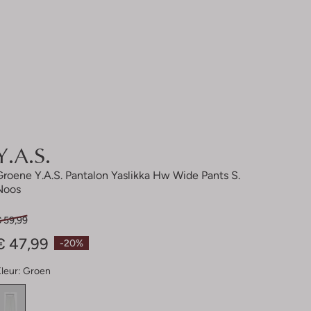
Y.a.s.
Groene Y.a.s. Pantalon Yaslikka Hw Wide Pants S.
Noos
€ 59,99
€ 47,99
-20%
leur:
Groen