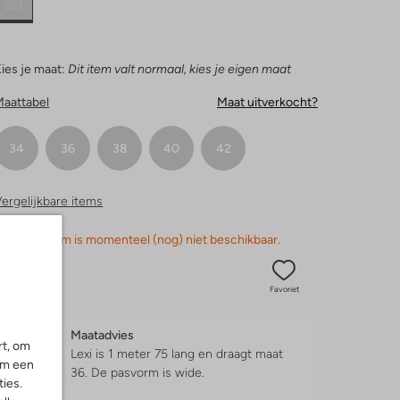
ies je maat:
Dit item valt normaal, kies je eigen maat
Maattabel
Maat uitverkocht?
34
36
38
40
42
ergelijkbare items
orry, dit item is momenteel (nog) niet beschikbaar.
Favoriet
Maatadvies
rt, om
Lexi is 1 meter 75 lang en draagt maat
om een
36.
De pasvorm is
wide
.
ies.