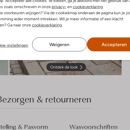
p "Accepteer alle cookies" te klikken, ga je akkoord met het gebruik van 
es zoals omschreven in onze
privacy-
en
cookieverklaring
.
 je voorkeuren wijzigen? Via de cookieknop onderaan de pagina kun je j
mming ieder moment intrekken. Wil je meer informatie of een klacht
nen? Ga naar onze
cookieverklaring
.
Weigeren
Accepteren
kie-instellingen
Ontdek de look
Bezorgen & retourneren
elling & Pasvorm
Wasvoorschriften