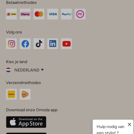
Betaalmethodes
Volg ons
Omoda
Omoda
Omoda
Omoda
Omoda
Kies je land
Instagram
Facebook
TikTok
LinkedIn
YouTube
NEDERLAND
Kies
Verzendmethodes
je
Sluit
land
Nederland
België
(Nederlands)
Download onze Omoda app
Belgique
(Français)
Deutschland