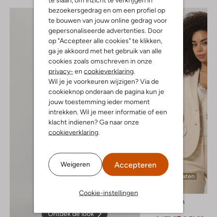
bezoekersgedrag en om een profiel op
te bouwen van jouw online gedrag voor
gepersonaliseerde advertenties. Door
op "Accepteer alle cookies" te klikken,
ga je akkoord met het gebruik van alle
cookies zoals omschreven in onze
privacy-
en
cookieverklaring
.
Wil je je voorkeuren wijzigen? Via de
cookieknop onderaan de pagina kun je
jouw toestemming ieder moment
intrekken. Wil je meer informatie of een
klacht indienen? Ga naar onze
cookieverklaring
.
Accepteren
Weigeren
Laatste maten
-60%
Cookie-instellingen
Summum
Blazer
Ontdek de look