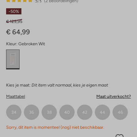
5
2
5
/5
(2 beoordelingen)
Sterren
-50%
€ 129,95
€ 64,99
Kleur:
Gebroken Wit
Kies je maat:
Dit item valt normaal, kies je eigen maat
Maattabel
Maat uitverkocht?
34
36
38
40
42
44
46
Sorry, dit item is momenteel (nog) niet beschikbaar.