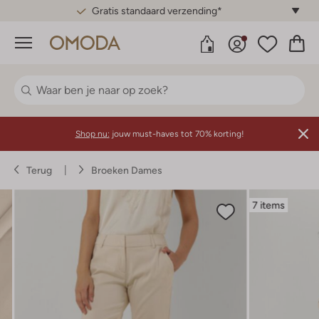
Gratis standaard verzending*
Menu
Shop nu:
jouw must-haves tot 70% korting!
Terug
Broeken Dames
7 items