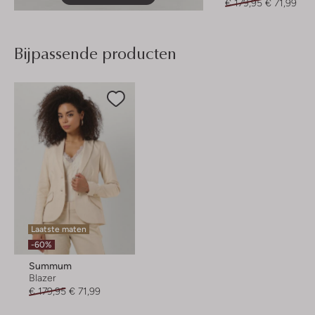
€ 179,95
€ 71,99
Bijpassende producten
Laatste maten
-60%
Summum
Blazer
€ 179,95
€ 71,99