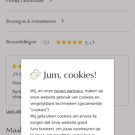
Product informatie
Bezorgen & retourneren
2
5
Beoordelingen
(2)
5
/5
Sterren
5
(5)
Jum, cookies!
S
29 februari 2024
door Wilma
t
Mooie broek
e
r
Wij, en onze
negen partners
, maken op
Perfecte pasvorm. Mooie stof. Eyecatcher. Stijlvol en
r
onze website gebruik van cookies en
chique
e
vergelijkbare technieken (gezamenlijk:
n
"cookies").
Lees alle beoordelingen
Wij gebruiken cookies om ervoor te
zorgen dat onze website goed
Maak je
look compleet
functioneert, om jouw voorkeuren op
te slaan, om inzicht te verkrijgen in