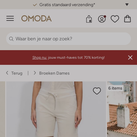
Gratis standaard verzending*
Menu
Shop nu:
jouw must-haves tot 70% korting!
Terug
Broeken Dames
6 items