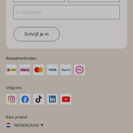
Schrijf je in
Betaalmethodes
Volg ons
Omoda
Omoda
Omoda
Omoda
Omoda
Kies je land
Instagram
Facebook
TikTok
LinkedIn
YouTube
NEDERLAND
Kies