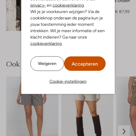
Vagabond Shoemak
privacy-
en
cookieverklaring
.
Muiltjes
Wil je je voorkeuren wijzigen? Via de
€ 109,99
€ 87,99
cookieknop onderaan de pagina kun je
jouw toestemming ieder moment
Ontdek de look
intrekken. Wil je meer informatie of een
klacht indienen? Ga naar onze
cookieverklaring
.
Ook iets voor jou?
Accepteren
Weigeren
Cookie-instellingen