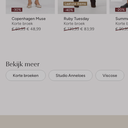
Laatste items
-30%
-20%
-40%
Copenhagen Muse
Ruby Tuesday
Summ
Korte broek
Korte broek
Korte 
€ 69,99
€ 48,99
€ 139,99
€ 83,99
€ 99,9
Bekijk meer
Korte broeken
Studio Anneloes
Viscose