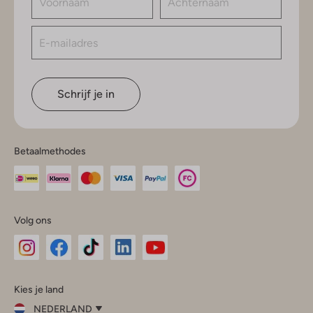
Schrijf je in
Betaalmethodes
Volg ons
Omoda
Omoda
Omoda
Omoda
Omoda
Kies je land
Instagram
Facebook
TikTok
LinkedIn
YouTube
NEDERLAND