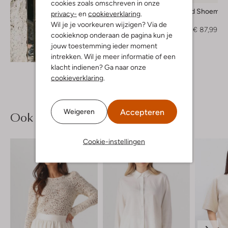
cookies zoals omschreven in onze
Vagabond Shoemak
privacy-
en
cookieverklaring
.
Muiltjes
Wil je je voorkeuren wijzigen? Via de
€ 109,99
€ 87,99
cookieknop onderaan de pagina kun je
jouw toestemming ieder moment
Ontdek de look
intrekken. Wil je meer informatie of een
klacht indienen? Ga naar onze
cookieverklaring
.
Accepteren
Weigeren
Ook iets voor jou?
Cookie-instellingen