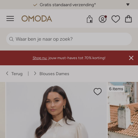
Gratis standaard verzending*
Menu
Shop nu:
jouw must-haves tot 70% korting!
Terug
Blouses Dames
6 items