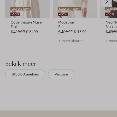
Laatste item
Laatste maten
Laatst
-60%
-60%
-40%
Copenhagen Muse
Modström
Neo No
Trui
Blouse
Blouse
€ 129,99
€ 51,99
€ 109,99
€ 43,99
€ 69,9
+ meer kleuren
+ meer
Bekijk meer
Studio Anneloes
Viscose