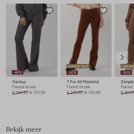
Laatste item
Laatste
-40%
-50%
-50%
Gestuz
7 For All Mankind
Simple
Flared broek
Flared broek
Flared
€ 169,95
€ 101,99
€ 279,95
€ 139,99
€ 99,9
Bekijk meer