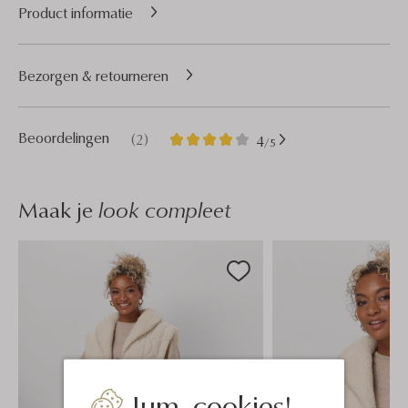
Product informatie
Bezorgen & retourneren
2
4
Beoordelingen
(2)
4
/5
Sterren
Maak je
look compleet
Jum, cookies!