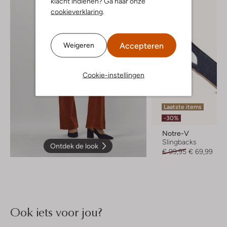
klacht indienen? Ga naar onze
cookieverklaring
.
Accepteren
Weigeren
Cookie-instellingen
Laatste items
-30%
Notre-V
Slingbacks
Ontdek de look
€ 99,95
€ 69,99
Ook iets voor jou?