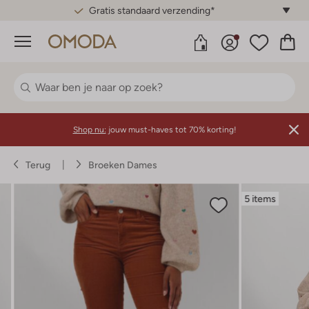
Gratis standaard verzending*
Menu
Shop nu:
jouw must-haves tot 70% korting!
Terug
Broeken Dames
5 items