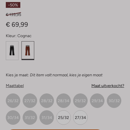
Sterren
-50%
€ 139,95
€ 69,99
Kleur:
Cognac
Kies je maat:
Dit item valt normaal, kies je eigen maat
Maattabel
Maat uitverkocht?
26/32
27/32
28/32
28/34
29/32
29/34
30/32
30/34
31/32
31/34
25/32
27/34