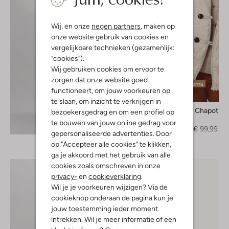
Wij, en onze
negen partners
, maken op
onze website gebruik van cookies en
vergelijkbare technieken (gezamenlijk:
"cookies").
Wij gebruiken cookies om ervoor te
zorgen dat onze website goed
Laatste items
functioneert, om jouw voorkeuren op
-50%
te slaan, om inzicht te verkrijgen in
Fabienne Chapot
bezoekersgedrag en om een profiel op
Gilet
te bouwen van jouw online gedrag voor
Ontdek de look
€ 199,95
€ 99,99
gepersonaliseerde advertenties. Door
op "Accepteer alle cookies" te klikken,
ga je akkoord met het gebruik van alle
cookies zoals omschreven in onze
privacy-
en
cookieverklaring
.
Wil je je voorkeuren wijzigen? Via de
cookieknop onderaan de pagina kun je
jouw toestemming ieder moment
intrekken. Wil je meer informatie of een