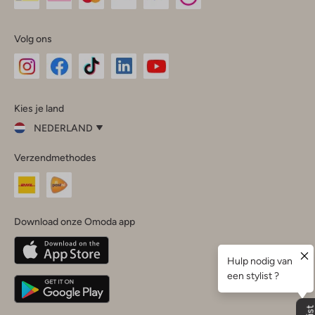
Volg ons
Omoda
Omoda
Omoda
Omoda
Omoda
Kies je land
Instagram
Facebook
TikTok
LinkedIn
YouTube
NEDERLAND
Kies
Verzendmethodes
je
Sluit
land
Nederland
België
(Nederlands)
Download onze Omoda app
Belgique
(Français)
Deutschland