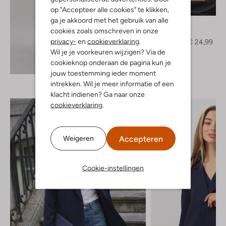
-50%
op "Accepteer alle cookies" te klikken,
ga je akkoord met het gebruik van alle
Ydence
cookies zoals omschreven in onze
Trui
privacy-
en
cookieverklaring
.
€ 49,95
€ 24,99
Wil je je voorkeuren wijzigen? Via de
cookieknop onderaan de pagina kun je
Ontdek de look
jouw toestemming ieder moment
intrekken. Wil je meer informatie of een
klacht indienen? Ga naar onze
cookieverklaring
.
Accepteren
Weigeren
Cookie-instellingen