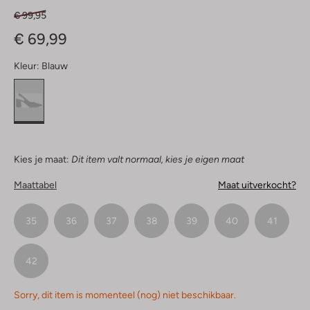
€ 99,95
€ 69,99
Kleur:
Blauw
Kies je maat:
Dit item valt normaal, kies je eigen maat
Maattabel
Maat uitverkocht?
35
36
37
38
39
40
41
42
Sorry, dit item is momenteel (nog) niet beschikbaar.