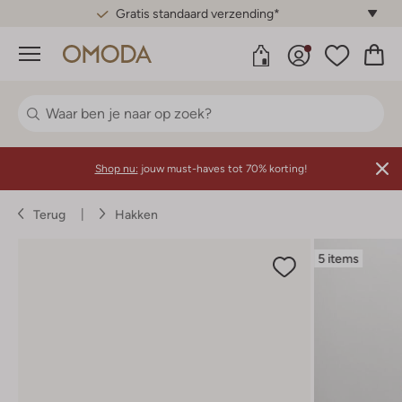
Gratis standaard verzending*
Menu
Shop nu:
jouw must-haves tot 70% korting!
Terug
Hakken
5 items