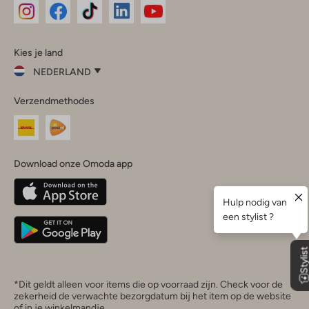
Omoda
Omoda
Omoda
Omoda
Omoda
Kies je land
Instagram
Facebook
TikTok
LinkedIn
YouTube
NEDERLAND
Kies
Verzendmethodes
je
Sluit
land
Nederland
België
(Nederlands)
Download onze Omoda app
Belgique
(Français)
Deutschland
*Dit geldt alleen voor items die op voorraad zijn. Check voor de
zekerheid de verwachte bezorgdatum bij het item op de website
of in je winkelmandje.