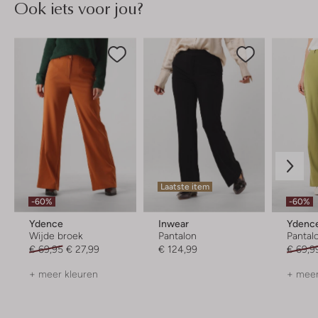
Ook iets voor jou?
Laatste item
-60%
-60%
Ydence
Inwear
Ydenc
Wijde broek
Pantalon
Pantal
€ 69,95
€ 27,99
€ 124,99
€ 69,9
+ meer kleuren
+ meer