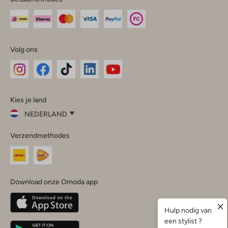
Volg ons
Omoda
Omoda
Omoda
Omoda
Omoda
Kies je land
Instagram
Facebook
TikTok
LinkedIn
YouTube
NEDERLAND
Kies
Verzendmethodes
je
Sluit
land
Nederland
België
(Nederlands)
Download onze Omoda app
Belgique
(Français)
Deutschland