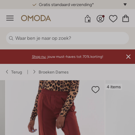
Gratis standaard verzending*
Menu
Shop nu:
jouw must-haves tot 70% korting!
Terug
Broeken Dames
4 items