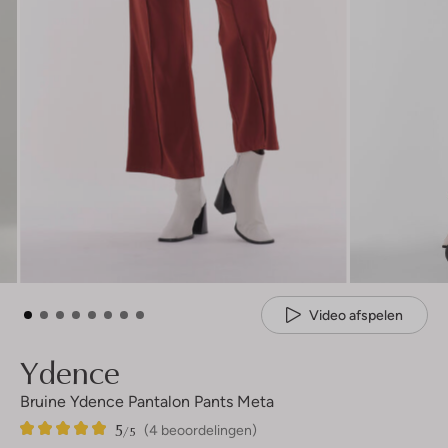
Video afspelen
Ydence
Bruine Ydence Pantalon Pants Meta
5
4
5
/5
(4 beoordelingen)