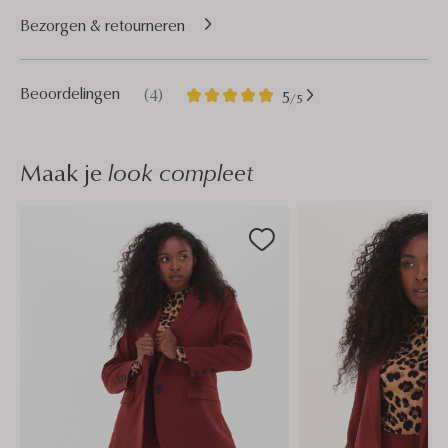
Bezorgen & retourneren
4
5
Beoordelingen
(4)
5
/5
Sterren
Maak je
look compleet