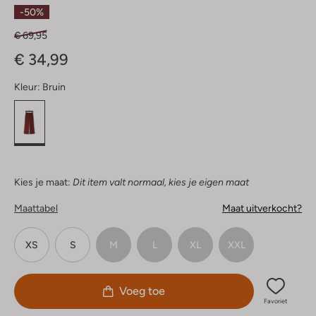
Sterren
-50%
€ 69,95
€ 34,99
Kleur:
Bruin
Kies je maat:
Dit item valt normaal, kies je eigen maat
Maattabel
Maat uitverkocht?
XS
S
M
L
XL
XXL
Voeg toe
Favoriet