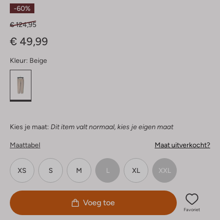
Sterren
-60%
€ 124,95
€ 49,99
Kleur:
Beige
Kies je maat:
Dit item valt normaal, kies je eigen maat
Maattabel
Maat uitverkocht?
XS
S
M
L
XL
XXL
Voeg toe
Favoriet