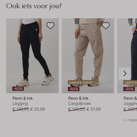
Ook iets voor jou?
Laatste maten
Laatste
-60%
-60%
-20%
Penn & Ink
Penn & Ink
Penn &
Legging
Cargobroek
Joggin
€ 139,95
€ 55,99
€ 129,00
€ 51,99
€ 109,
+ meer