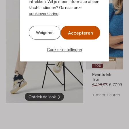
intrekken. Wil je meer informatie of een
klacht indienen? Ga naar onze
cookieverklaring
.
Accepteren
Weigeren
Cookie-instellingen
Laatste items
-40%
Penn & Ink
Trui
€ 129,95
€ 77,99
+ meer kleuren
Ontdek de look