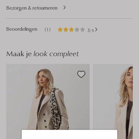
Bezorgen & retourneren
1
3
Beoordelingen
(1)
3
/5
Sterren
Maak je
look compleet