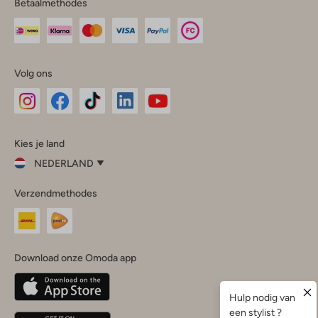
Betaalmethodes
Volg ons
Omoda
Omoda
Omoda
Omoda
Omoda
Kies je land
Instagram
Facebook
TikTok
LinkedIn
YouTube
NEDERLAND
Kies
Verzendmethodes
je
Sluit
land
Nederland
België
(Nederlands)
Download onze Omoda app
Belgique
(Français)
Deutschland