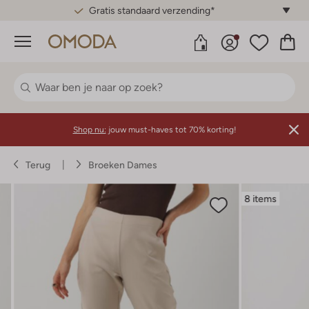
Gratis standaard verzending*
Menu
Shop nu:
jouw must-haves tot 70% korting!
Terug
Broeken Dames
8 items