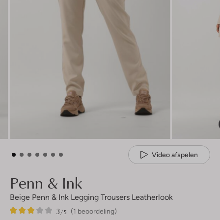
Video afspelen
Penn & Ink
Beige Penn & Ink Legging Trousers Leatherlook
3
1
3
/5
(1 beoordeling)