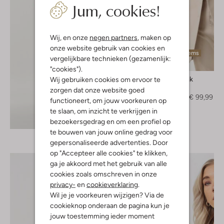
Jum, cookies!
Wij, en onze
negen partners
, maken op
onze website gebruik van cookies en
Laatste items
vergelijkbare technieken (gezamenlijk:
-50%
"cookies").
Penn & Ink
Wij gebruiken cookies om ervoor te
Blazer
zorgen dat onze website goed
€ 199,95
€ 99,99
functioneert, om jouw voorkeuren op
te slaan, om inzicht te verkrijgen in
Ontdek de look
bezoekersgedrag en om een profiel op
te bouwen van jouw online gedrag voor
gepersonaliseerde advertenties. Door
op "Accepteer alle cookies" te klikken,
ga je akkoord met het gebruik van alle
cookies zoals omschreven in onze
privacy-
en
cookieverklaring
.
Wil je je voorkeuren wijzigen? Via de
cookieknop onderaan de pagina kun je
jouw toestemming ieder moment