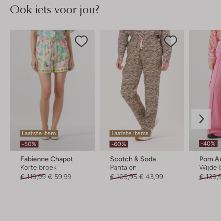
Ook iets voor jou?
Laatste item
Laatste items
-40%
-50%
-60%
Fabienne Chapot
Scotch & Soda
Pom A
Korte broek
Pantalon
Wijde 
€ 119,99
€ 59,99
€ 109,95
€ 43,99
€ 139,