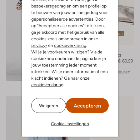
bezoekersgedrag en om een profiel op
te bouwen van jouw online gedrag voor
gepersonaliseerde advertenties. Door
op "Accepteer alle cookies" te klikken,
ga je akkoord met het gebruik van alle
Laatste item
cookies zoals omschreven in onze
-50%
privacy-
en
cookieverklaring
.
Notre-V
Wil je je voorkeuren wijzigen? Via de
Slingbacks
cookieknop onderaan de pagina kun je
€ 139,99
€ 69,99
jouw toestemming ieder moment
intrekken. Wil je meer informatie of een
+ meer kleuren
Ontdek de look
klacht indienen? Ga naar onze
cookieverklaring
.
Accepteren
Weigeren
Cookie-instellingen