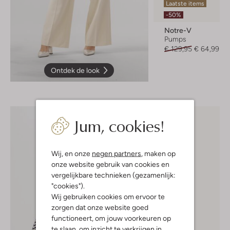
Laatste items
-50%
Notre-V
Pumps
€ 129,95
€ 64,99
Ontdek de look
Jum, cookies!
Wij, en onze
negen partners
, maken op
onze website gebruik van cookies en
vergelijkbare technieken (gezamenlijk:
"cookies").
Wij gebruiken cookies om ervoor te
zorgen dat onze website goed
functioneert, om jouw voorkeuren op
te slaan, om inzicht te verkrijgen in