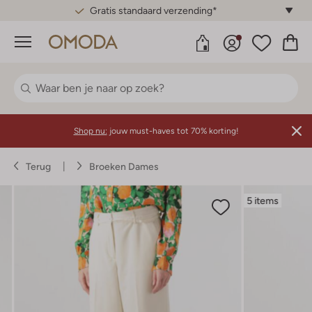
Gratis standaard verzending*
Menu
Shop nu:
jouw must-haves tot 70% korting!
Terug
Broeken Dames
5 items