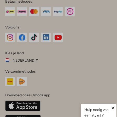
Betaalmethodes
Volg ons
Omoda
Omoda
Omoda
Omoda
Omoda
Kies je land
Instagram
Facebook
TikTok
LinkedIn
YouTube
NEDERLAND
Kies
Verzendmethodes
je
Sluit
land
Nederland
België
(Nederlands)
Download onze Omoda app
Belgique
(Français)
Deutschland