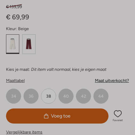
€ 139,99
€ 69,99
Kleur:
Beige
Kies je maat:
Dit item valt normaal, kies je eigen maat
Maattabel
Maat uitverkocht?
34
36
38
40
42
44
Voeg toe
Favoriet
Vergelijkbare items