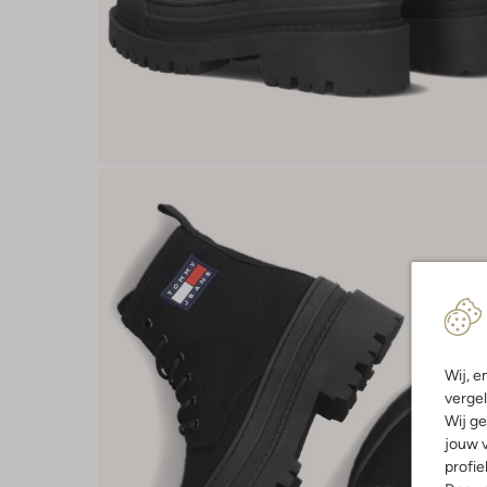
Wij, e
vergel
Wij ge
jouw v
profie