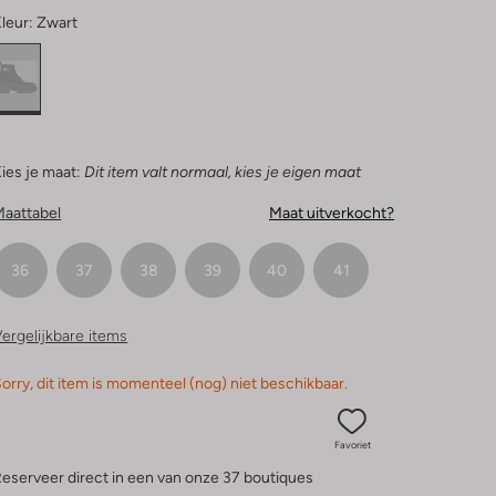
leur:
Zwart
ies je maat:
Dit item valt normaal, kies je eigen maat
Maattabel
Maat uitverkocht?
36
37
38
39
40
41
ergelijkbare items
orry, dit item is momenteel (nog) niet beschikbaar.
Favoriet
eserveer direct in een van onze 37 boutiques