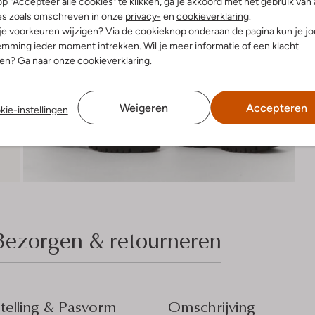
p "Accepteer alle cookies" te klikken, ga je akkoord met het gebruik van 
es zoals omschreven in onze
privacy-
en
cookieverklaring
.
 je voorkeuren wijzigen? Via de cookieknop onderaan de pagina kun je j
mming ieder moment intrekken. Wil je meer informatie of een klacht
nen? Ga naar onze
cookieverklaring
.
Weigeren
Accepteren
kie-instellingen
Bezorgen & retourneren
elling & Pasvorm
Omschrijving