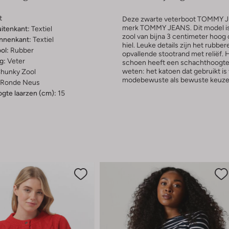
t
Deze zwarte veterboot TOMMY JE
merk TOMMY JEANS. Dit model is 
uitenkant:
Textiel
zool van bijna 3 centimeter hoog
innenkant:
Textiel
hiel. Leuke details zijn het rubb
ol:
Rubber
opvallende stootrand met reliëf. 
g:
Veter
schoen heeft een schachthoogte 
weten: het katoen dat gebruikt is
hunky Zool
modebewuste als bewuste keuze
Ronde Neus
gte laarzen (cm):
15