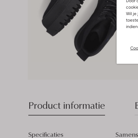
Door o
cooki
Wil je
toeste
indie
Coo
Product informatie
Specificaties
Samenst