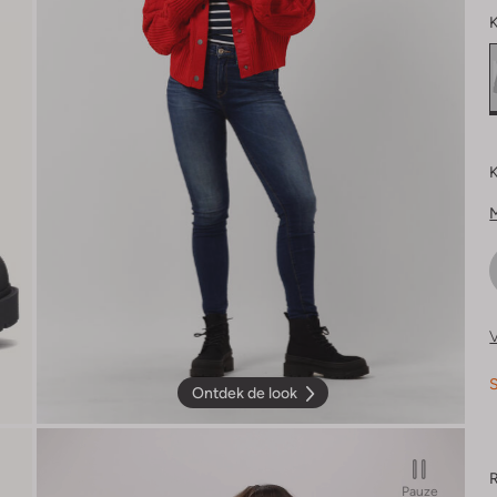
K
K
V
S
Ontdek de look
R
Pauze