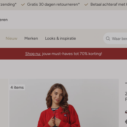
erzending*
Gratis 30 dagen retourneren*
Betaal achteraf met 
eren
Nieuw
Merken
Looks & inspiratie
Shop nu:
jouw must-haves tot 70% korting!
4 items