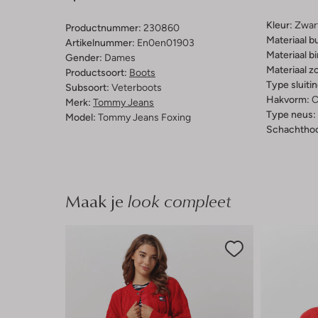
Kleur:
Zwar
Productnummer:
230860
Materiaal b
Artikelnummer:
En0en01903
Materiaal b
Gender:
Dames
Materiaal zo
Productsoort:
Boots
Type sluitin
Subsoort:
Veterboots
Hakvorm:
C
Merk:
Tommy Jeans
Type neus:
Model:
Tommy Jeans Foxing
Schachthoo
Maak je
look compleet