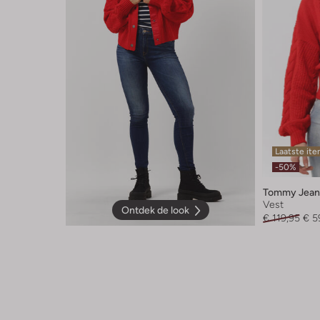
Laatste it
-50%
Tommy Jean
Vest
Ontdek de look
€ 119,95
€ 5